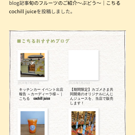
blog記事
旬のフルーツのご紹介～ぶどう～｜こちる
c
itt
ai
e
cochill juice
を投稿しました。
e
er
l
b
o
■こちるおすすめブログ
o
k
2024年7月29日
2025年5月26日
キッチンカー イベント出店
【期間限定】カゴメさま共
報告 ～カーディーラ様～｜
同開発のオリジナルにんじ
こちる cochill juice
んジュースを、当店で販売
します！