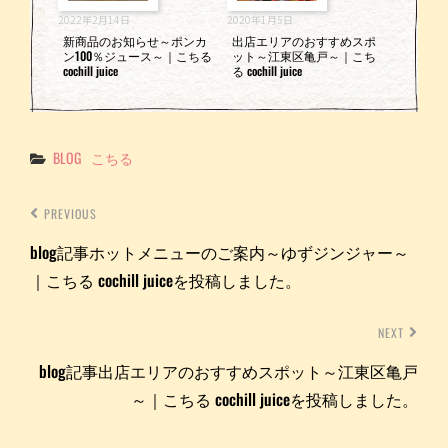
2022年2月14日
2020年1月5日
新商品のお知らせ～ポンカ
出店エリアのおすすめスポ
ン100％ジュース～｜こちる
ット～江東区亀戸～｜こち
cochill juice
る cochill juice
Categories
BLOG
こちる
PREVIOUS
blog記事ホットメニューのご案内～ゆずジンジャー～
｜こちる cochill juiceを投稿しました。
NEXT
blog記事出店エリアのおすすめスポット～江東区亀戸
～｜こちる cochill juiceを投稿しました。