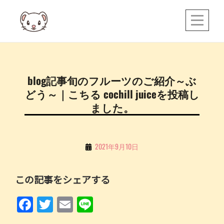
Skip
to
content
投
blog記事旬のフルーツのご紹介～ぶ
稿
どう～｜こちる cochill juiceを投稿し
ナ
ました。
ビ
ゲ
By
2021年9月10日
ー
こ
シ
ち
この記事をシェアする
ョ
る
ン
F
T
E
Li
a
w
m
n