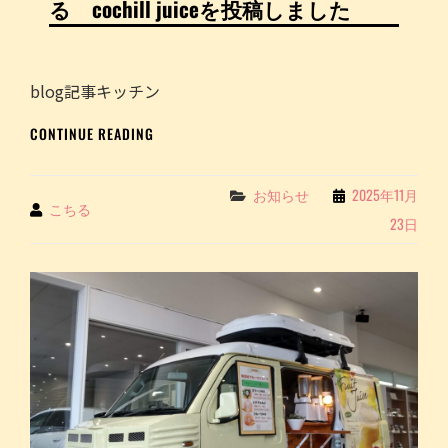
ー
る cochill juiceを投稿しました
タ
リ
ン
グ
blog記事キッチン
に
当
BLOG
CONTINUE READING
店
記
の
事
フ
キ
Categories
お知らせ
2025年11月
By
こちる
ル
ッ
23日
ー
チ
ツ
ン
ジ
カ
ュ
ー
ー
イ
ス
ベ
が
ン
選
ト
ば
出
れ
店
ま
報