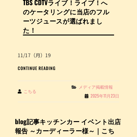
TBS CDTVライブ！ライブ！へ
のケータリングに当店のフル
ーツジュースが選ばれまし
た！
11/17（月）19
TBS
CONTINUE READING
CDTV
ラ
イ
Categories
メディア掲載情報
By
こちる
ブ！
2025年11月23日
ラ
イ
ブ！
へ
blog記事キッチンカー イベント出店
の
報告 ～カーディーラー様～｜こち
ケ