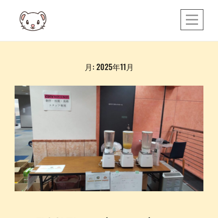
Skip
to
content
月:
2025年11月