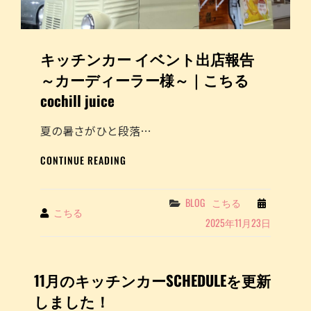
し
告
た！
～
カ
キッチンカー イベント出店報告
ー
デ
～カーディーラー様～｜こちる
ィ
cochill juice
ー
ラ
ー
夏の暑さがひと段落…
様
キ
～
CONTINUE READING
ッ
｜
チ
こ
ン
ち
Categories
BLOG
こちる
By
こちる
カ
る
2025年11月23日
ー
COCHILL
イ
JUICE
ベ
を
ン
投
11月のキッチンカーSCHEDULEを更新
ト
稿
しました！
出
し