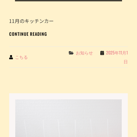
店
ま
報
し
告
た
11月のキッチンカー
～
カ
11
CONTINUE READING
ー
月
デ
の
ィ
キ
Categories
お知らせ
2025年11月1
ー
By
こちる
ッ
ラ
日
チ
ー
ン
様
カ
～
ー
｜
SCHEDULE
こ
を
ち
更
る
新
COCHILL
し
JUICE
ま
し
た！