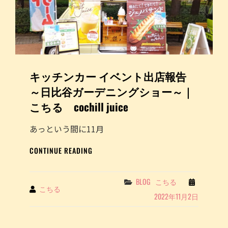
出
店
報
告
～
日
キッチンカー イベント出店報告
比
谷
～日比谷ガーデニングショー～｜
ガ
こちる cochill juice
ー
デ
ニ
あっという間に11月
ン
キ
グ
CONTINUE READING
ッ
シ
チ
ョ
ン
ー
Categories
BLOG
こちる
By
こちる
カ
～
2022年11月2日
ー
｜
イ
こ
ベ
ち