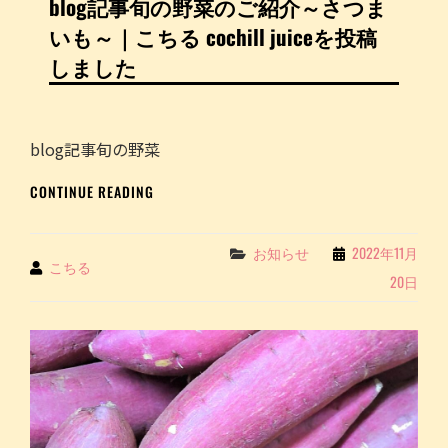
blog記事旬の野菜のご紹介～さつま
江
し
いも～｜こちる cochill juiceを投稿
東
た
区
しました
亀
戸・
亀
戸
blog記事旬の野菜
中
央
BLOG
CONTINUE READING
公
記
園
事
～
旬
Categories
お知らせ
2022年11月
By
こちる
｜
の
20日
こ
野
ち
菜
る
の
COCHILL
ご
JUICE
紹
介
～
さ