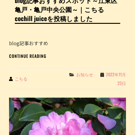
blog記事おすすめスポット～江東区
SCHEDULE
し
亀戸・亀戸中央公園～｜こちる
を
た。
更
cochill juiceを投稿しました
新
し
ま
し
blog記事おすすめ
た！
BLOG
CONTINUE READING
記
事
お
Categories
お知らせ
2022年11月
By
こちる
す
23日
す
め
ス
ポ
ッ
ト
～
江