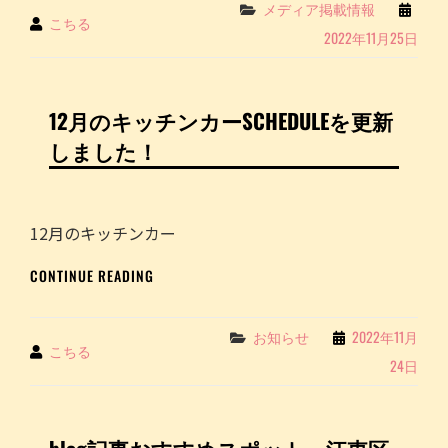
中
Categories
メディア掲載情報
By
こちる
央
2022年11月25日
区
地
域
情
12月のキッチンカーSCHEDULEを更新
報
しました！
チ
ャ
ン
ネ
12月のキッチンカー
ル
「CHANNELBAY」
12
CONTINUE READING
に
月
当
の
店
キ
Categories
お知らせ
2022年11月
が
By
こちる
ッ
紹
24日
チ
介
ン
さ
カ
れ
ー
ま