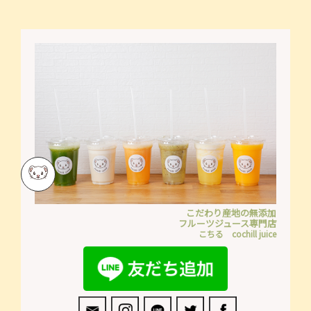
ン
る
ト
COCHILL
出
JUICE
店
を
報
投
告
稿
～
し
日
ま
比
し
谷
た
ガ
ー
デ
ニ
ン
こだわり産地の無添加
フルーツジュース専門店
グ
こちる cochill juice
シ
ョ
ー
～
｜