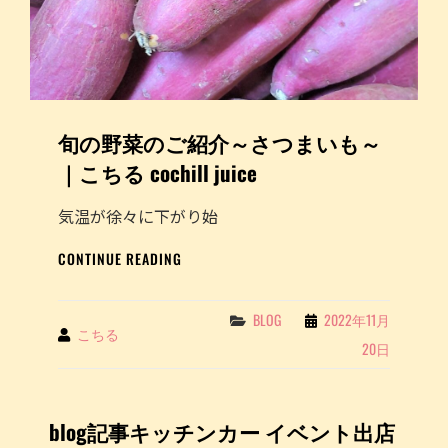
つ
ま
い
も
～
｜
旬の野菜のご紹介～さつまいも～
こ
ち
｜こちる cochill juice
る
COCHILL
気温が徐々に下がり始
JUICE
を
旬
CONTINUE READING
投
の
稿
野
し
菜
Categories
BLOG
2022年11月
ま
By
こちる
の
し
20日
ご
た
紹
介
～
blog記事キッチンカー イベント出店
さ