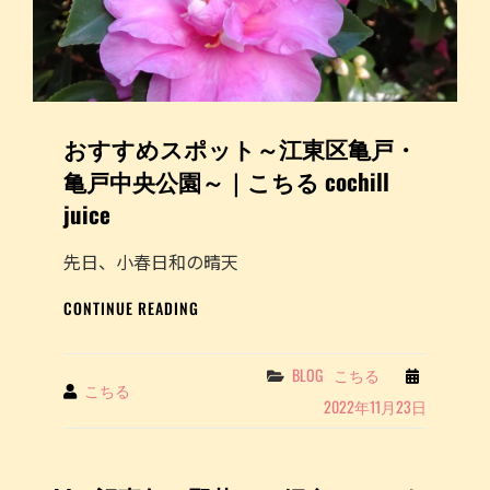
東
区
亀
戸・
亀
戸
おすすめスポット～江東区亀戸・
中
央
亀戸中央公園～｜こちる cochill
公
juice
園
～
｜
先日、小春日和の晴天
こ
お
ち
CONTINUE READING
す
る
す
COCHILL
め
JUICE
Categories
BLOG
こちる
By
こちる
ス
を
2022年11月23日
ポ
投
ッ
稿
ト
し
～
ま