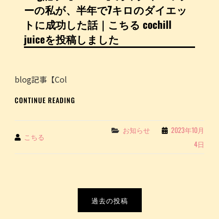
の
ーの私が、半年で7キロのダイエッ
ち
私
る
が、
トに成功した話｜こちる cochill
COCHILL
半
juiceを投稿しました
JUICE
年
を
で
投
7
稿
キ
blog記事【Col
し
ロ
ま
の
BLOG
CONTINUE READING
し
ダ
記
た
イ
事
エ
【COLUMN】
Categories
お知らせ
2023年10月
ッ
By
こちる
万
ト
4日
年
に
ダ
成
イ
功
エ
し
ッ
投
た
タ
過去の投稿
話
稿
ー
～