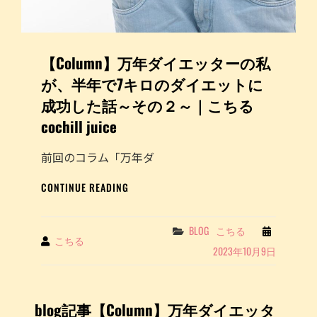
7
キ
ロ
の
【Column】万年ダイエッターの私
ダ
イ
が、半年で7キロのダイエットに
エ
成功した話～その２～｜こちる
ッ
ト
cochill juice
に
成
前回のコラム「万年ダ
功
し
【COLUMN】
CONTINUE READING
た
万
話
年
～
ダ
Categories
BLOG
こちる
By
こちる
そ
イ
2023年10月9日
の
エ
２
ッ
～
タ
｜
ー
blog記事【Column】万年ダイエッタ
こ