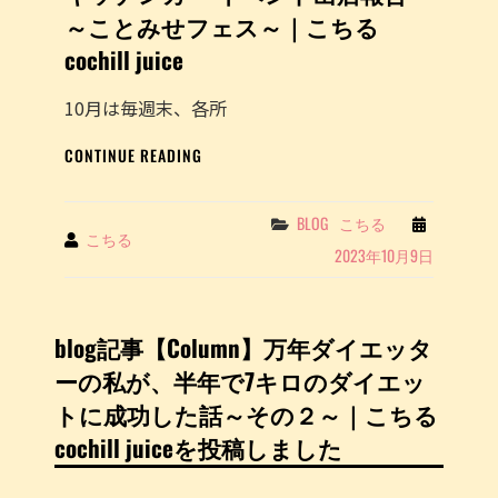
み
～ことみせフェス～｜こちる
せ
cochill juice
フ
ェ
ス
10月は毎週末、各所
～
キ
｜
CONTINUE READING
ッ
こ
チ
ち
ン
る
Categories
BLOG
こちる
By
こちる
カ
COCHILL
2023年10月9日
ー
JUICE
イ
を
ベ
投
ン
稿
blog記事【Column】万年ダイエッタ
ト
し
ーの私が、半年で7キロのダイエッ
出
ま
店
し
トに成功した話～その２～｜こちる
報
た
cochill juiceを投稿しました
告
～