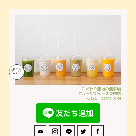
の
ナ
そ
私
の
ビ
が、
２
半
ゲ
～
年
｜
ー
で
こ
7
シ
ち
キ
る
ョ
ロ
COCHILL
の
ン
JUICE
ダ
イ
エ
ッ
こだわり産地の無添加
ト
フルーツジュース専門店
に
こちる cochill juice
成
功
し
た
話
｜