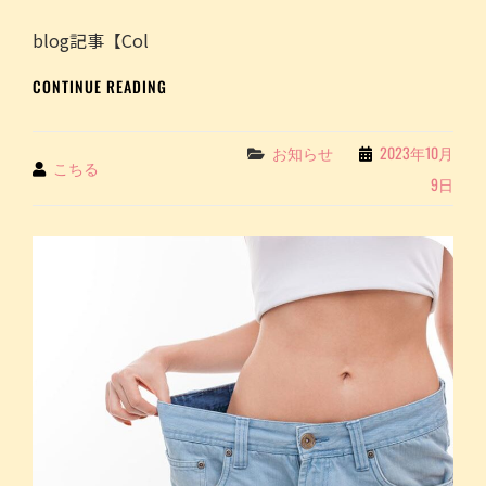
こ
と
blog記事【Col
み
せ
BLOG
CONTINUE READING
フ
記
ェ
事
ス
【COLUMN】
Categories
お知らせ
2023年10月
～
By
こちる
万
｜
9日
年
こ
ダ
ち
イ
る
エ
COCHILL
ッ
JUICE
タ
ー
の
私
が、
半
年
で