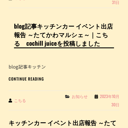
31日
チ
ン
カ
ー
blog記事キッチンカー イベント出店
SCHEDULE
報告 ～たてかわマルシェ～｜こち
を
更
る cochill juiceを投稿しました
新
し
ま
し
blog記事キッチン
た！
BLOG
CONTINUE READING
記
事
キ
Categories
お知らせ
2023年10月
By
こちる
ッ
30日
チ
ン
カ
キッチンカー イベント出店報告 ～たて
ー