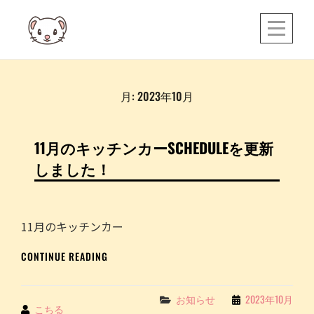
Skip
to
content
月:
2023年10月
11月のキッチンカーSCHEDULEを更新
しました！
11月のキッチンカー
11
CONTINUE READING
月
の
キ
Categories
お知らせ
2023年10月
By
こちる
ッ