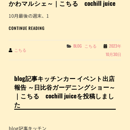
かわマルシェ～｜こちる cochill juice
イ
ベ
10月最後の週末、1
ン
ト
キ
出
CONTINUE READING
ッ
店
チ
報
ン
Categories
BLOG
こちる
2023年
告
By
こちる
カ
～
10月30日
ー
た
イ
て
ベ
か
ン
わ
blog記事キッチンカー イベント出店
ト
マ
報告 ～日比谷ガーデニングショー～
出
ル
店
｜こちる cochill juiceを投稿しまし
シ
報
ェ
た
告
～
～
｜
た
こ
て
ち
blog記事キッチン