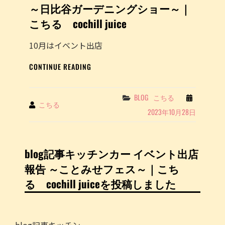
谷
～日比谷ガーデニングショー～｜
ガ
こちる cochill juice
ー
デ
ニ
10月はイベント出店
ン
キ
グ
CONTINUE READING
ッ
シ
チ
ョ
ン
ー
Categories
BLOG
こちる
By
こちる
カ
～
2023年10月28日
ー
｜
イ
こ
ベ
ち
ン
る
blog記事キッチンカー イベント出店
ト
COCHILL
報告 ～ことみせフェス～｜こち
出
JUICE
店
を
る cochill juiceを投稿しました
報
投
告
稿
～
し
日
ま