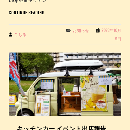
blog記事キッチン
比
し
谷
BLOG
た
CONTINUE READING
ガ
記
ー
事
デ
キ
Categories
お知らせ
2023年10月
By
こちる
ニ
ッ
9日
ン
チ
グ
ン
シ
カ
ョ
ー
ー
イ
～
ベ
｜
ン
こ
ト
ち
出
る
店
COCHILL
報
JUICE
告
～
こ
キッチンカー イベント出店報告
と