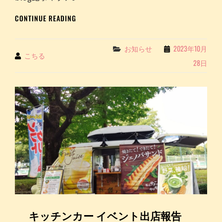
か
る
わ
COCHILL
BLOG
CONTINUE READING
マ
JUICE
記
ル
を
事
シ
投
キ
Categories
お知らせ
2023年10月
ェ
稿
By
こちる
ッ
～
28日
し
チ
｜
ま
ン
こ
し
カ
ち
た
ー
る
イ
COCHILL
ベ
JUICE
ン
ト
出
店
報
告
～
日
キッチンカー イベント出店報告
比