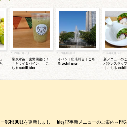
2019年8月11日
2019年10月8日
2024年4月12日
ジュ
暑さ対策・疲労回復に！
イベント出店報告｜こち
新メニューのご
ち
「キウイ＆パイン」｜こ
る cochill juice
バランスラッ
ちる cochill juice
｜こちる cochill j
SCHEDULEを更新しまし
blog記事新メニューのご案内～PF