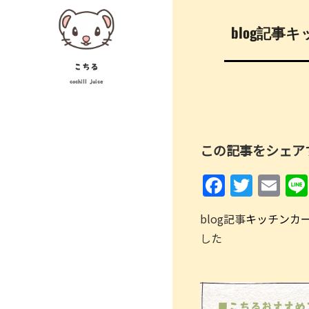
Skip
投
to
blog記
稿
content
ナ
こちる
cochill juice
ビ
ゲ
ー
この記事をシェア
シ
F
T
E
ョ
a
w
m
ン
blog記事
キッチンカー 
c
itt
ai
した
e
er
l
b
o
■こちるおすすめ