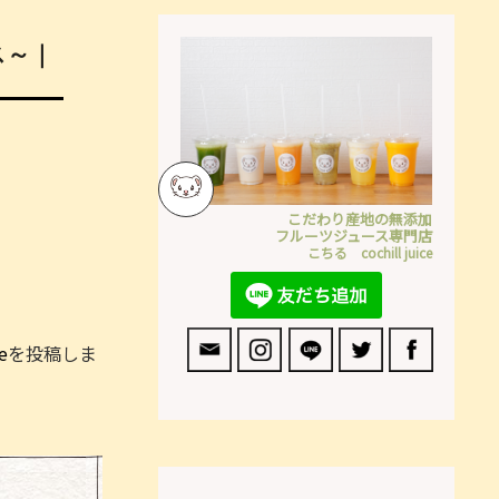
ス～｜
こだわり産地の無添加
フルーツジュース専門店
こちる cochill juice
e
を投稿しま