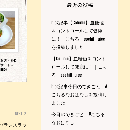
最近の投稿
blog記事【Column】血糖値
をコントロールして健康
に！｜こちる cochill juice
を投稿しました
【Column】血糖値をコント
案内～PFC
プサンド～
ロールして健康に！｜こち
uice
る cochill juice
blog記事今日のできごと #
こちるなおはなしを投稿し
ました
今日のできごと #こちる
NEXT
なおはなし
Cバランスラッ