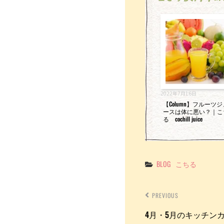
o
k
2022年7月16日
【Column】フルーツ
ースは体に悪い？｜こ
る cochill juice
Categories
BLOG
こちる
PREVIOUS
4月・5月のキッチンカー