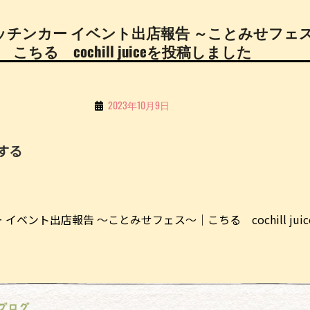
事キッチンカー イベント出店報告 ～ことみせフェ
こちる cochill juiceを投稿しました
By
2023年10月9日
こ
ち
する
る
Li
n
イベント出店報告 ～ことみせフェス～｜こちる cochill juic
e
ブログ