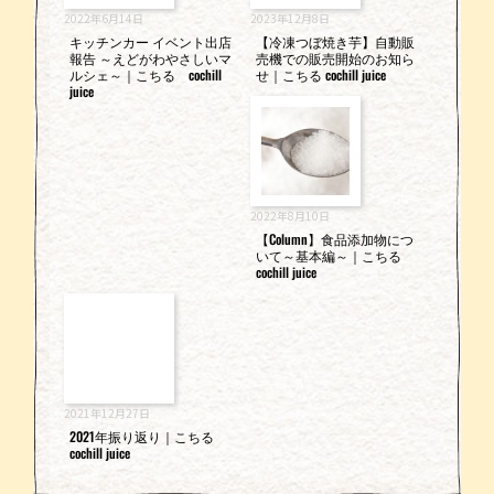
2022年6月14日
2023年12月8日
キッチンカー イベント出店
【冷凍つぼ焼き芋】自動販
報告 ～えどがわやさしいマ
売機での販売開始のお知ら
ルシェ～｜こちる cochill
せ｜こちる cochill juice
juice
2022年8月10日
【Column】食品添加物につ
いて～基本編～｜こちる
cochill juice
2021年12月27日
2021年振り返り｜こちる
cochill juice