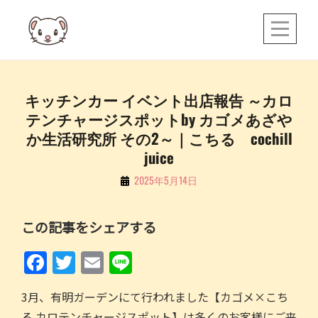
Skip
to
content
投
キッチンカー イベント出店報告 ～カロ
テンチャージスポットby カゴメあざや
稿
か生活研究所 その2～｜こちる cochill
ナ
juice
ビ
By
2025年5月14日
ゲ
こ
ー
ち
この記事をシェアする
シ
る
ョ
F
T
E
Li
ン
a
w
m
n
3月、有明ガーデンにて行われました【カゴメ×こち
c
itt
ai
e
る カロテンチャージスポット】は多くのお客様にご来