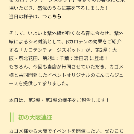
e
er
l
場いただき、盛況のうちに幕を下ろしました！
b
当日の様子は、⇒
こちら
o
o
そして、いよいよ紫外線が強くなる春に合わせ、紫外
k
線によるシミ対策として、βカロテンの効果をご紹介
する「カロテンチャージスポット」が、第2弾：大
阪・堺北花田、第3弾：千葉：津田沼 に登場！
もちろん、今回も当店が帯同させていただき、カゴメ
様と共同開発したイベントオリジナルのにんじんジュ
ースを提供して参りました。
本日は、第2弾・第3弾の様子をご報告します！
初の大阪遠征
カゴメ様から大阪でイベントを開催したい、ぜひこち