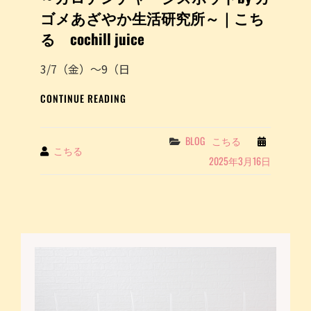
ン
ゴメあざやか生活研究所～｜こち
チ
ャ
る cochill juice
ー
ジ
3/7（金）～9（日
ス
ポ
キ
CONTINUE READING
ッ
ッ
ト
チ
BY
ン
Categories
BLOG
こちる
カ
By
こちる
カ
2025年3月16日
ゴ
ー
メ
イ
あ
ベ
ざ
ン
や
ト
か
出
生
店
活
報
研
告
究
～
所