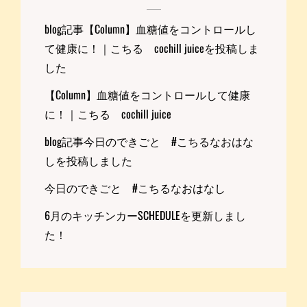
研
究
blog記事【Column】血糖値をコントロールし
所
て健康に！｜こちる cochill juiceを投稿しま
～
した
｜
こ
【Column】血糖値をコントロールして健康
ち
る
に！｜こちる cochill juice
COCHILL
blog記事今日のできごと #こちるなおはな
JUICE
しを投稿しました
今日のできごと #こちるなおはなし
6月のキッチンカーSCHEDULEを更新しまし
た！