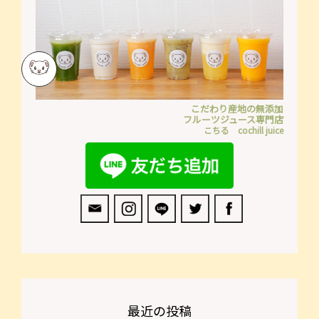
カ
～
ロ
｜
テ
こ
ン
ち
チ
る
ャ
COCHILL
ー
JUICE
ジ
こだわり産地の無添加
を
フルーツジュース専門店
ス
投
こちる cochill juice
ポ
稿
ッ
し
ト
ま
BY
し
カ
た
ゴ
メ
あ
ざ
や
か
生
最近の投稿
活