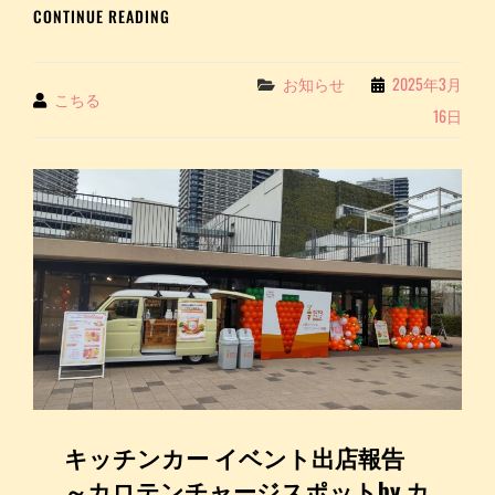
BLOG
CONTINUE READING
の
記
フ
事
ル
キ
Categories
お知らせ
2025年3月
ー
By
こちる
ッ
ツ
16日
チ
ジ
ン
ュ
カ
ー
ー
ス
イ
が
ベ
選
ン
ば
ト
れ
出
ま
店
し
報
た！
告
～
カ
ロ
キッチンカー イベント出店報告
テ
～カロテンチャージスポットby カ