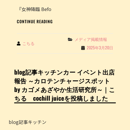
『⼥神降臨 Befo
映
CONTINUE READING
画
「女
神
Categories
メディア掲載情報
By
こちる
降
2025年3月20日
臨」
撮
影
現
blog記事キッチンカー イベント出店
場
報告 ～カロテンチャージスポット
へ
の
by カゴメあざやか生活研究所～｜こ
差
ちる cochill juiceを投稿しました
し
入
れ
に、
blog記事キッチン
当
店