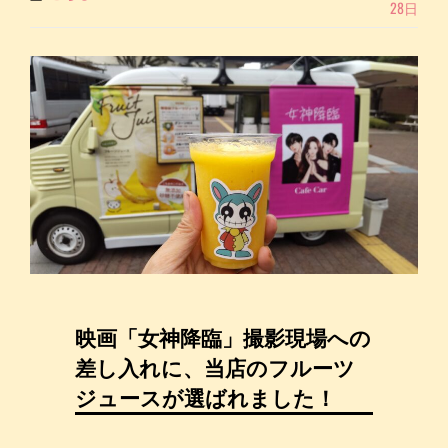
28日
チ
ン
カ
ー
SCHEDULE
を
更
新
し
ま
し
た！
映画「女神降臨」撮影現場への
差し入れに、当店のフルーツ
ジュースが選ばれました！