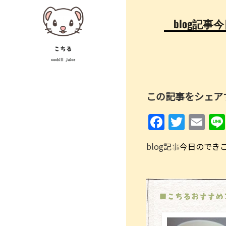
Skip
投
to
blog記
稿
content
ナ
こちる
cochill juice
ビ
ゲ
この記事をシェア
ー
F
T
E
シ
a
w
m
ョ
blog記事
今日のでき
c
itt
ai
ン
e
er
l
b
o
■こちるおすすめ
o