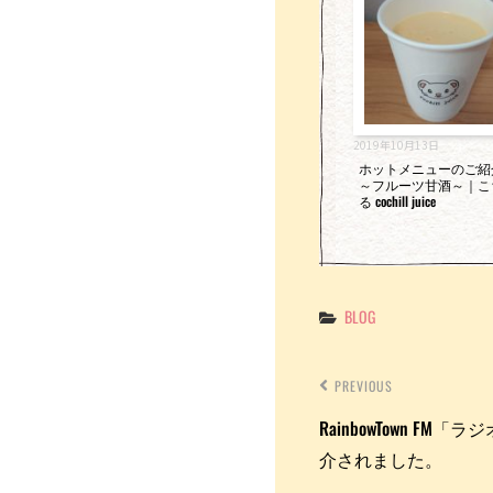
k
2019年10月13日
ホットメニューのご紹
～フルーツ甘酒～｜こ
る cochill juice
Categories
BLOG
PREVIOUS
RainbowTown F
介されました。