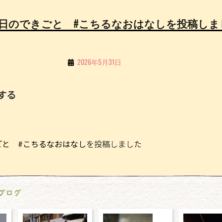
事今日のできごと #こちるなおはなしを投稿しま
By
2026年5月31日
こ
ち
する
る
Li
n
ごと #こちるなおはなし
を投稿しました
e
ブログ