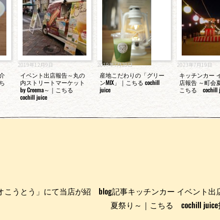
2019年12月9日
2019年7月29日
2023年7月19日
介
イベント出店報告～丸の
産地こだわりの「グリー
キッチンカー 
ち
内ストリートマーケット
ンMIX」｜こちる cochill
店報告 ～町会
by Creema～｜こちる
juice
こちる cochill j
cochill juice
M「ラジオこうとう」にて当店が紹
blog記事キッチンカー イベント出
夏祭り～｜こちる cochill ju