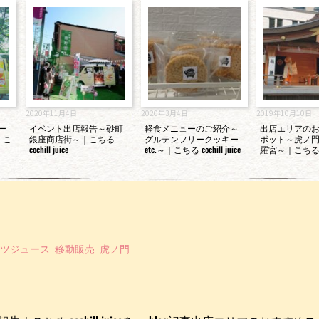
2020年11月4日
2020年3月4日
2019年10月10日
カー
イベント出店報告～砂町
軽食メニューのご紹介～
出店エリアの
｜こ
銀座商店街～｜こちる
グルテンフリークッキー
ポット～虎ノ
cochill juice
etc.～｜こちる cochill juice
羅宮～｜こち
ツジュース
移動販売
虎ノ門