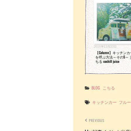
o
k
2019年12月23日
【Column】キッチン
を呼ぶ方法～その5～
ちる cochill juice
Categories
BLOG
こちる
Tags
キッチンカー
フルー
PREVIOUS