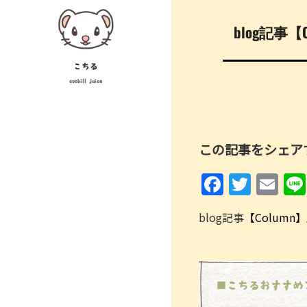
Skip
投
to
blog記
稿
content
ナ
こちる
cochill juice
ビ
ゲ
ー
この記事をシェア
シ
F
T
E
ョ
a
w
m
ン
blog記事
【Column
c
itt
ai
e
er
l
b
o
■こちるおすすめ