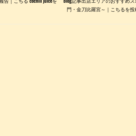
こちる cochill juiceを
blog記事出店エリアのおすすめ
門・金刀比羅宮～｜こちるを投