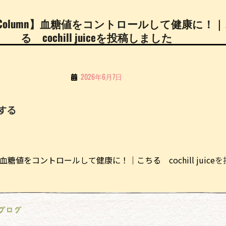
事【Column】血糖値をコントロールして健康に！
る cochill juiceを投稿しました
By
2026年6月7日
こ
ち
する
る
Li
n
】血糖値をコントロールして健康に！｜こちる cochill juice
を
e
ブログ