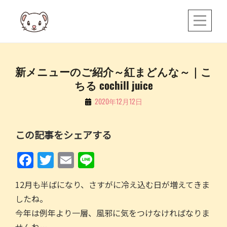
Skip
to
content
投
新メニューのご紹介～紅まどんな～｜こ
ちる cochill juice
稿
ナ
By
2020年12月12日
こ
ビ
ち
ゲ
この記事をシェアする
る
ー
F
T
E
Li
シ
a
w
m
n
ョ
12月も半ばになり、さすがに冷え込む日が増えてきま
c
itt
ai
e
ン
したね。
e
er
l
今年は例年より一層、風邪に気をつけなければなりま
b