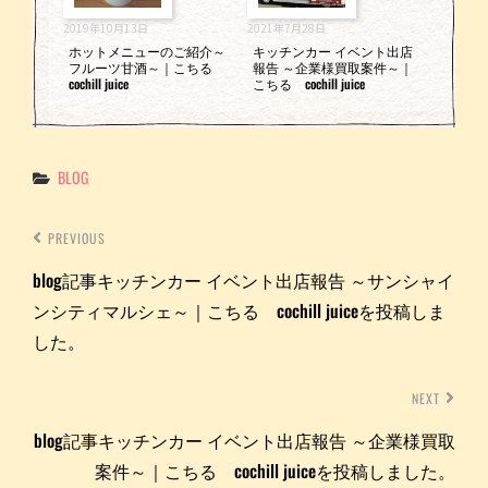
2019年10月13日
2021年7月28日
ホットメニューのご紹介～
キッチンカー イベント出店
フルーツ甘酒～｜こちる
報告 ～企業様買取案件～｜
cochill juice
こちる cochill juice
Categories
BLOG
PREVIOUS
blog記事キッチンカー イベント出店報告 ～サンシャイ
ンシティマルシェ～｜こちる cochill juiceを投稿しま
した。
NEXT
blog記事キッチンカー イベント出店報告 ～企業様買取
案件～｜こちる cochill juiceを投稿しました。