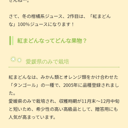
せんね…。
o
o
さて、冬の柑橘系ジュース、2作目は、「紅まどん
k
な」100％ジュースになります！
紅まどんなってどんな果物？
愛媛県のみで栽培
紅まどんなは、みかん類とオレンジ類をかけ合わせた
「タンゴール」の⼀種で、2005年に品種登録されまし
た。
愛媛県のみで栽培され、収穫時期が11⽉末〜12⽉中旬
と短いため、希少性の⾼い⾼級品として、贈答⽤にも
⼈気が⾼まっています。