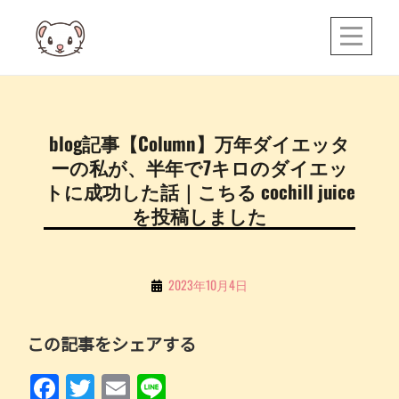
Skip
to
content
投
blog記事【Column】万年ダイエッタ
稿
ーの私が、半年で7キロのダイエッ
ナ
トに成功した話｜こちる cochill juice
ビ
を投稿しました
ゲ
ー
By
2023年10月4日
シ
こ
ョ
ち
この記事をシェアする
ン
る
F
T
E
Li