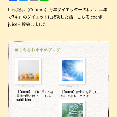
a
w
m
n
blog記事
【Column】万年ダイエッターの私が、半年
c
itt
ai
e
で7キロのダイエットに成功した話｜こちる cochill
e
er
l
juice
を投稿しました
b
o
o
■こちるおすすめブログ
k
2020年10月7日
2022年6月29日
【Column】一日に摂るべき
【Column】熱中症を防ぐた
果物の量とは？｜こちる
めにできることとは
cochill juice