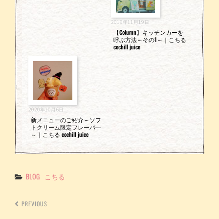
2019年11月19日
【Column】キッチンカーを
呼ぶ方法～その1～｜こちる
cochill juice
2020年10月6日
新メニューのご紹介～ソフ
トクリーム限定フレーバ―
～｜こちる cochill juice
Categories
BLOG
こちる
PREVIOUS