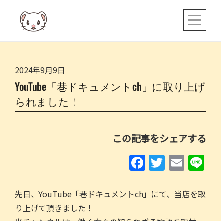
Skip
to
content
2024年9月9日
YouTube「巷ドキュメントch」に取り上げ
られました！
この記事をシェアする
F
T
E
Li
a
w
m
n
c
itt
ai
e
先日、YouTube「巷ドキュメントch」にて、当店を取
e
er
l
り上げて頂きました！