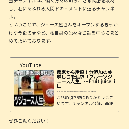
b
当チャンネルは、働く方々の知られざる物語を取材
し、巷にあふれる人間ドキュメントに迫るチャンネ
o
ル。
o
ということで、ジュース屋さんをオープンするきっか
k
けや今後の夢など、私自身の色々なお話を中心にまと
めて頂いております。
YouTube
農家から産直！無添加の美
味しさを追求「フルーツジ
ュース人生」〜Fruit juice li
f...
https://youtu.be/vIRj0EvY5Zw?si=InFw9FB6ZbMxKMc3
ご視聴頂き誠にありがとうござ
います。チャンネル登録、高評
価も何卒よろしくお願い致しま
す。【巷ドキュメントch】働く
ぜひご覧ください！
方々の知られざる物語を取材
し、巷にあふれる人間ドキュメ