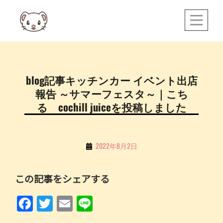
Skip
to
content
投
blog記事キッチンカー イベント出店
稿
報告 ～サマーフェスタ～｜こち
ナ
る cochill juiceを投稿しました
ビ
ゲ
By
2022年8月2日
ー
こ
シ
ち
この記事をシェアする
ョ
る
ン
F
T
E
Li
a
w
m
n