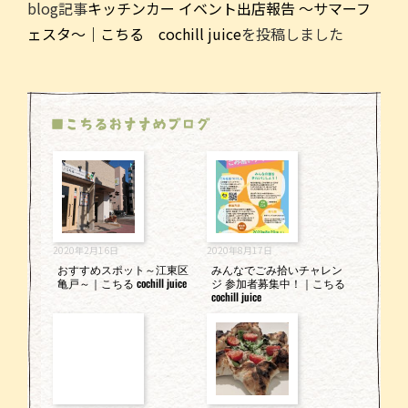
blog記事
キッチンカー イベント出店報告 ～サマーフ
c
itt
ai
e
ェスタ～｜こちる cochill juice
を投稿しました
e
er
l
b
o
■こちるおすすめブログ
o
k
2020年2月16日
2020年8月17日
おすすめスポット～江東区
みんなでごみ拾いチャレン
亀戸～｜こちる cochill juice
ジ 参加者募集中！｜こちる
cochill juice