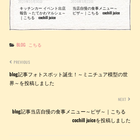
2023年10月30日
2026年3月22日
キッチンカー イベント出店
当店自慢の食事メニュー～
報告 ～たてかわマルシェ～
ピザ～｜こちる cochill juice
｜こちる cochill juice
Categories
BLOG
こちる
PREVIOUS
blog記事フォトスポット誕生！～ミニチュア模型の世
界～を投稿しました
NEXT
blog記事当店自慢の食事メニュー～ピザ～｜こちる
cochill juiceを投稿しました