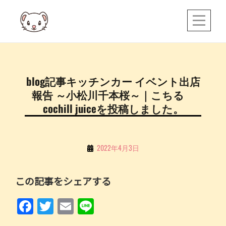
Skip
to
content
投
blog記事キッチンカー イベント出店
稿
報告 ～小松川千本桜～｜こちる
ナ
cochill juiceを投稿しました。
ビ
ゲ
By
2022年4月3日
ー
こ
シ
ち
この記事をシェアする
ョ
る
ン
F
T
E
Li
a
w
m
n