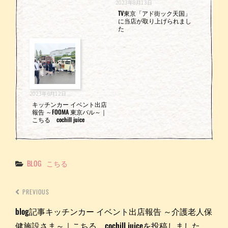
2023年8月13日
TV東京「アド街ック天国」
に当店が取り上げられまし
た
2023年6月12日
キッチンカー イベント出店
報告 ～FOOMA 東京バル～｜
こちる cochill juice
Categories
BLOG
こちる
PREVIOUS
blog記事キッチンカー イベント出店報告 ～介護老人保
健施設さま～｜こちる cochill juiceを投稿しました