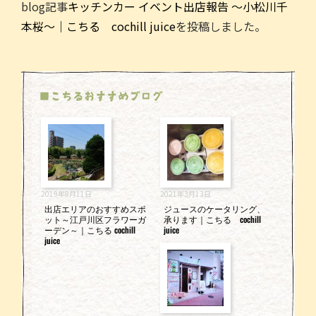
blog記事
キッチンカー イベント出店報告 ～小松川千
c
itt
ai
e
本桜～｜こちる cochill juice
を投稿しました。
e
er
l
b
o
■こちるおすすめブログ
o
k
2019年8月11日
2021年3月13日
出店エリアのおすすめスポ
ジュースのケータリング、
ット～江戸川区フラワーガ
承ります｜こちる cochill
ーデン～｜こちる cochill
juice
juice