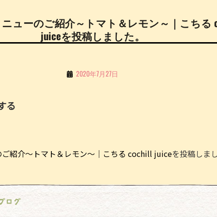
新メニューのご紹介～トマト＆レモン～｜こちる coc
juiceを投稿しました。
By
2020年7月27日
こ
ち
する
る
Li
n
紹介～トマト＆レモン～｜こちる cochill juice
を投稿しま
e
ブログ