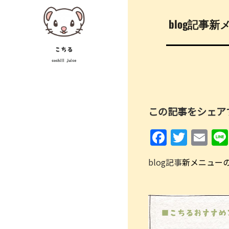
Skip
投
to
blog記事
稿
content
ナ
こちる
cochill juice
ビ
ゲ
ー
この記事をシェア
シ
F
T
E
ョ
a
w
m
ン
blog記事
新メニューのご
c
itt
ai
e
er
l
b
o
■こちるおすすめ