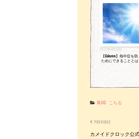
o
k
2022年6月29日
【Column】熱中症を
ためにできることとは
Categories
BLOG
こちる
PREVIOUS
カメイドクロック公式Y