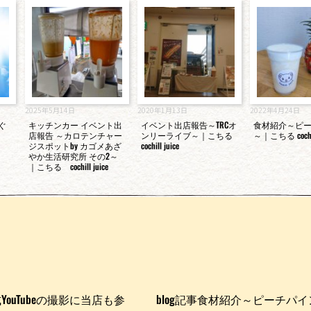
2025年5月14日
2020年1月13日
2022年4月24日
防ぐ
キッチンカー イベント出
イベント出店報告～TRCオ
食材紹介～ピ
店報告 ～カロテンチャー
ンリーライブ～｜こちる
～｜こちる cochill
ジスポットby カゴメあざ
cochill juice
やか生活研究所 その2～
｜こちる cochill juice
ouTubeの撮影に当店も参
blog記事食材紹介～ピーチパ