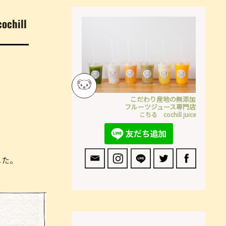
hill
こだわり産地の無添加
フルーツジュース専門店
こちる cochill juice
した。