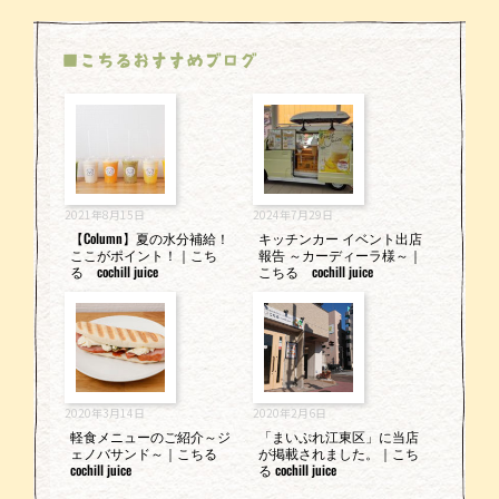
e
er
l
b
o
■こちるおすすめブログ
o
k
2021年8月15日
2024年7月29日
【Column】夏の水分補給！
キッチンカー イベント出店
ここがポイント！｜こち
報告 ～カーディーラ様～｜
る cochill juice
こちる cochill juice
2020年3月14日
2020年2月6日
軽食メニューのご紹介～ジ
「まいぷれ江東区」に当店
ェノバサンド～｜こちる
が掲載されました。｜こち
cochill juice
る cochill juice