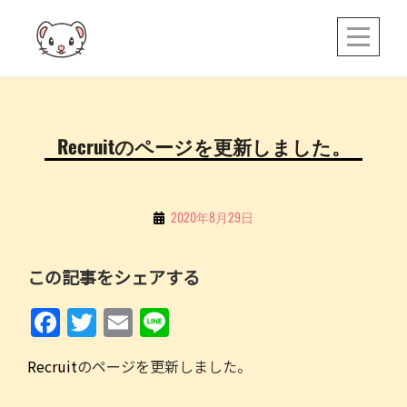
Skip
to
content
投
Recruitのページを更新しました。
稿
ナ
ビ
By
2020年8月29日
ゲ
こ
ち
ー
この記事をシェアする
る
シ
F
T
E
Li
ョ
a
w
m
n
ン
Recruit
のページを更新しました。
c
itt
ai
e