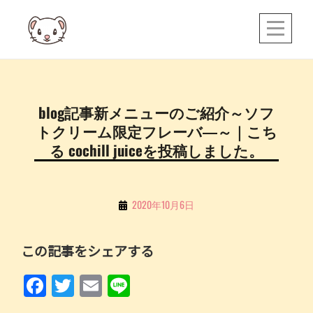
Skip
to
content
投
blog記事新メニューのご紹介～ソフ
稿
トクリーム限定フレーバ―～｜こち
ナ
る cochill juiceを投稿しました。
ビ
ゲ
By
2020年10月6日
ー
こ
シ
ち
この記事をシェアする
ョ
る
ン
F
T
E
Li
a
w
m
n