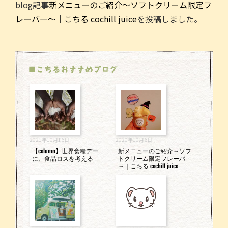
blog記事
新メニューのご紹介～ソフトクリーム限定フ
c
itt
ai
e
レーバ―～｜こちる cochill juice
を投稿しました。
e
er
l
b
o
■こちるおすすめブログ
o
k
2021年10月16日
2020年10月6日
【column】世界食糧デー
新メニューのご紹介～ソフ
に、食品ロスを考える
トクリーム限定フレーバ―
～｜こちる cochill juice