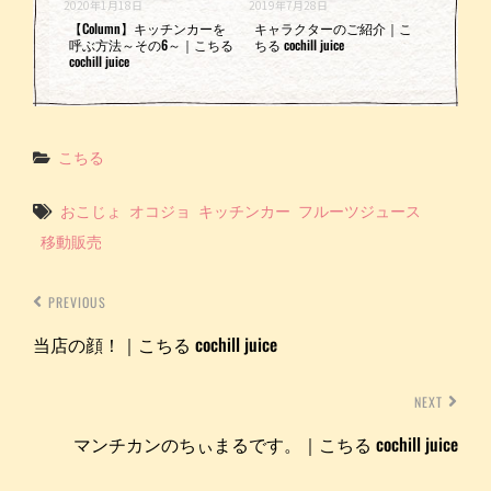
2020年1月18日
2019年7月28日
【Column】キッチンカーを
キャラクターのご紹介｜こ
呼ぶ方法～その6～｜こちる
ちる cochill juice
cochill juice
Categories
こちる
Tags
おこじょ
オコジョ
キッチンカー
フルーツジュース
移動販売
PREVIOUS
当店の顔！｜こちる cochill juice
NEXT
マンチカンのちぃまるです。｜こちる cochill juice