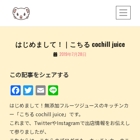
Skip
to
content
投
はじめまして！｜こちる cochill juice
稿
By
2019年7月28日
こ
ナ
ち
ビ
この記事をシェアする
る
ゲ
F
T
E
Li
ー
a
w
m
n
シ
はじめまして！無添加フルーツジュースのキッチンカ
c
itt
ai
e
ョ
ー「こちる cochill juice」です。
e
er
l
ン
これまで、TwitterやInstagramで出店情報をお伝えし
b
て参りましたが、