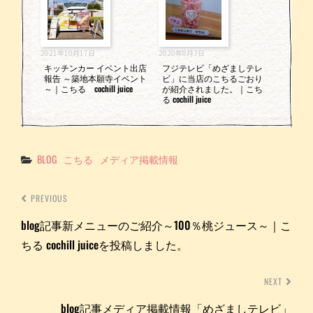
2021年10月17日
2020年8月3日
キッチンカー イベント出店
フジテレビ「めざましテレ
報告 ～築地本願寺イベント
ビ」に当店のこちるごおり
～｜こちる cochill juice
が紹介されました。｜こち
る cochill juice
Categories
BLOG
こちる
メディア掲載情報
PREVIOUS
blog記事新メニューのご紹介～100％桃ジュース～｜こ
ちる cochill juiceを投稿しました。
NEXT
blog記事メディア掲載情報「めざましテレビ」