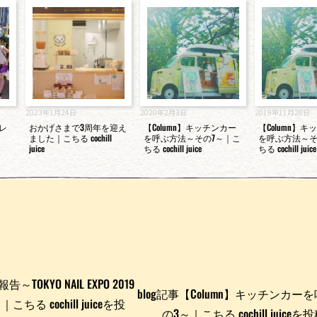
2023年1月24日
2020年2月3日
2019年11月28日
レ
おかげさまで3周年を迎え
【Column】キッチンカー
【Column】
ました｜こちる cochill
を呼ぶ方法～その7～｜こ
を呼ぶ方法～そ
juice
ちる cochill juice
ちる cochill juice
TOKYO NAIL EXPO 2019
blog記事【Column】キッチンカ
 cochill juiceを投
の3～｜こちる cochill juic