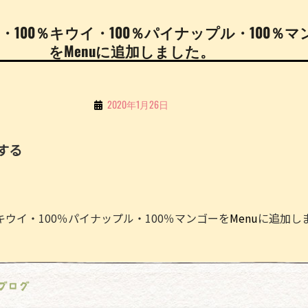
X・100％キウイ・100％パイナップル・100％
をMenuに追加しました。
By
2020年1月26日
こ
ち
する
る
Li
n
％キウイ・100％パイナップル・100％マンゴーを
Menu
に追加し
e
ブログ