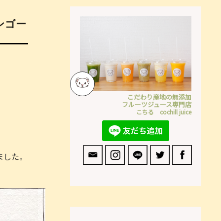
マンゴー
こだわり産地の無添加
フルーツジュース専門店
こちる cochill juice
ました。