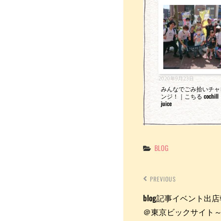
o
k
2020年9月23日
みんなでごみ拾いチャ
ンジ！｜こちる cochill
juice
Categories
BLOG
PREVIOUS
blog記事イベント出店報告～
＠東京ビックサイト～｜こちる