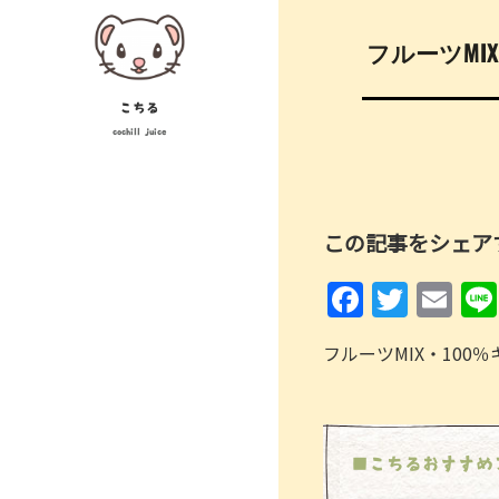
Skip
投
to
フルーツMI
稿
content
ナ
こちる
cochill juice
ビ
ゲ
ー
この記事をシェア
シ
F
T
E
ョ
a
w
m
ン
フルーツMIX・100
c
itt
ai
e
er
l
b
o
■こちるおすすめ