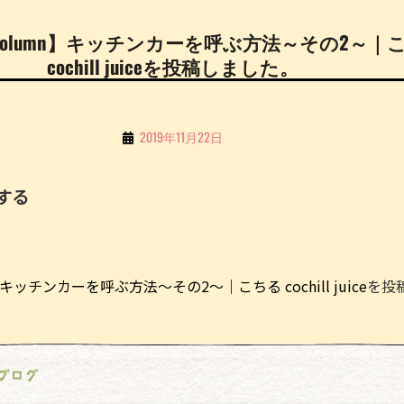
【Column】キッチンカーを呼ぶ方法～その2～｜
cochill juiceを投稿しました。
By
2019年11月22日
こ
ち
する
る
Li
n
】キッチンカーを呼ぶ方法～その2～｜こちる cochill juice
を投
e
ブログ