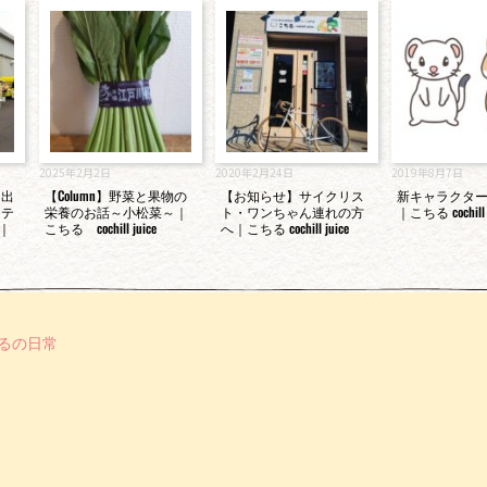
2025年2月2日
2020年2月24日
2019年8月7日
ト出
【Column】野菜と果物の
【お知らせ】サイクリス
新キャラクタ
・テ
栄養のお話～小松菜～｜
ト・ワンちゃん連れの方
｜こちる cochill j
｜
こちる cochill juice
へ｜こちる cochill juice
るの日常