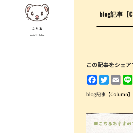
Skip
投
to
blog記事
稿
content
ナ
こちる
cochill juice
ビ
ゲ
ー
この記事をシェア
シ
F
T
E
ョ
a
w
m
ン
blog記事
【Column
c
itt
ai
e
er
l
b
o
■こちるおすすめ