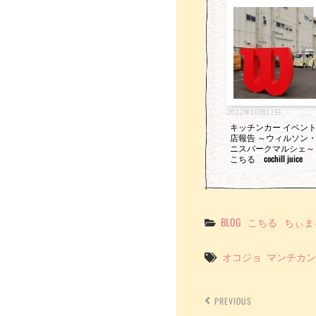
o
k
2022年10月12日
キッチンカー イベン
店報告 ～ウィルソン
ニスパークマルシェ～
こちる cochill juice
Categories
BLOG
こちる
ちぃま
Tags
オコジョ
マンチカン
PREVIOUS