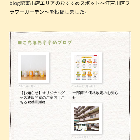
blog記事
出店エリアのおすすめスポット～江戸川区フ
c
itt
ai
e
ラワーガーデン～
を投稿しました。
e
er
l
b
o
■こちるおすすめブログ
o
k
2020年3月29日
2024年11月24日
【お知らせ】オリジナルグ
一部商品 価格改定のお知ら
ッズ通販開始のご案内｜こ
せ
ちる cochill juice
2022年7月16日