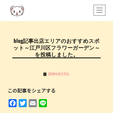
Skip
to
content
投
blog記事出店エリアのおすすめスポ
稿
ット～江戸川区フラワーガーデン～
ナ
を投稿しました。
ビ
ゲ
By
2019年8月11日
ー
こ
シ
ち
この記事をシェアする
ョ
る
ン
F
T
E
Li
a
w
m
n