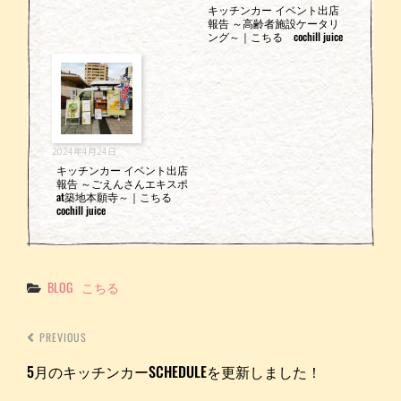
キッチンカー イベント出店
報告 ～高齢者施設ケータリ
ング～｜こちる cochill juice
2024年4月24日
キッチンカー イベント出店
報告 ～ごえんさんエキスポ
at築地本願寺～｜こちる
cochill juice
Categories
BLOG
こちる
PREVIOUS
5月のキッチンカーSCHEDULEを更新しました！