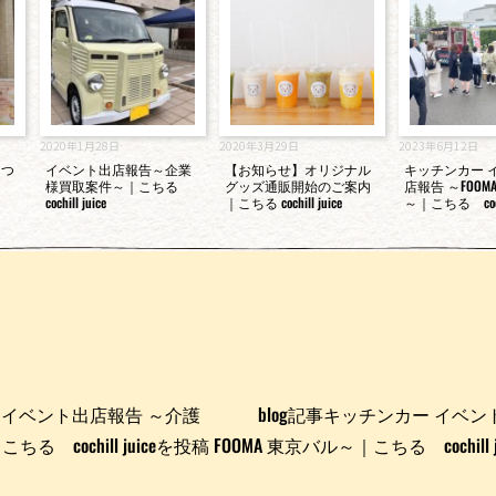
2020年1月28日
2020年3月29日
2023年6月12日
さつ
イベント出店報告～企業
【お知らせ】オリジナル
キッチンカー 
様買取案件～｜こちる
グッズ通販開始のご案内
店報告 ～FOOM
cochill juice
｜こちる cochill juice
～｜こちる cochil
ー イベント出店報告 ～介護
blog記事キッチンカー イベン
 cochill juiceを投稿
FOOMA 東京バル～｜こちる cochill 