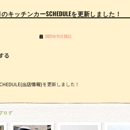
月のキッチンカーSCHEDULEを更新しました！
By
2021年11月30日
こ
ち
する
る
Li
n
HEDULE(出店情報)
を更新しました！
e
ブログ