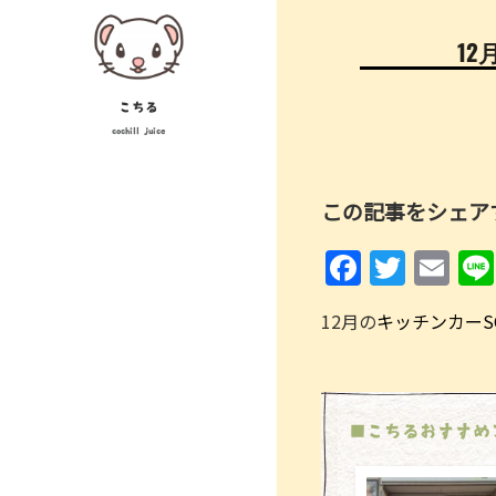
Skip
投
to
12
稿
content
ナ
こちる
cochill juice
ビ
ゲ
この記事をシェア
ー
F
T
E
シ
a
w
m
ョ
12月の
キッチンカーSC
c
itt
ai
ン
e
er
l
b
o
■こちるおすすめ
o