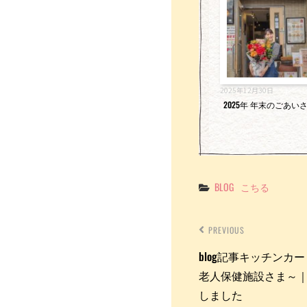
k
2025年12月30日
2025年 年末のごあい
Categories
BLOG
こちる
PREVIOUS
blog記事キッチンカ
老人保健施設さま～｜こちる
しました