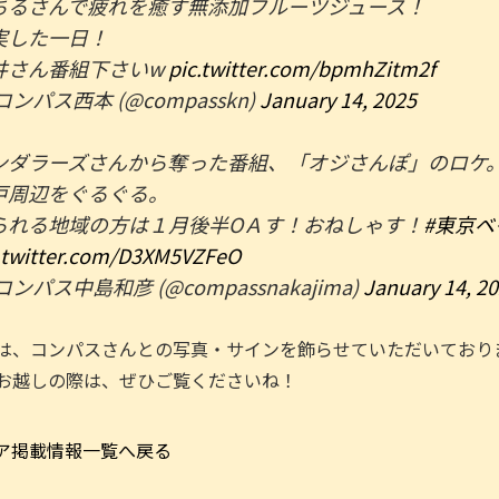
ちるさんで疲れを癒す無添加フルーツジュース！
実した一日！
井さん番組下さいw
pic.twitter.com/bpmhZitm2f
コンパス西本 (@compasskn)
January 14, 2025
ンダラーズさんから奪った番組、「オジさんぽ」のロケ
戸周辺をぐるぐる。
られる地域の方は１月後半OＡす！おねしゃす！
#東京
.twitter.com/D3XM5VZFeO
コンパス中島和彦 (@compassnakajima)
January 14, 2
は、コンパスさんとの写真・サインを飾らせていただいており
お越しの際は、ぜひご覧くださいね！
ア掲載情報一覧へ戻る