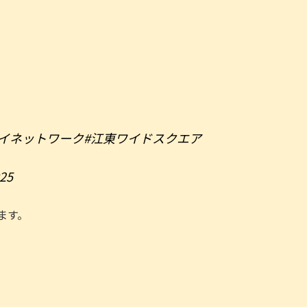
。
ベイネットワーク
#江東ワイドスクエア
025
ます。