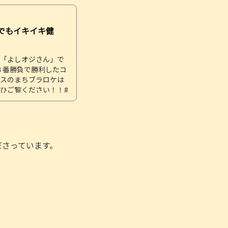
でもイキイキ健
）
「よしオジさん」で
３番勝負で勝利したコ
スのまちブラロケは
ひご覧ください！！#
＃コンパス＃亀戸
ださっています。