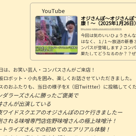
YouTube
オジさんぽ～オジさんぽ
康！～（2025年1月26日
https://www.youtube.com/watch?v=COlS8OM978A
今回は気のいいひょうきんな
はなく、１/１～放送の新春
ンパスが登場します♪コンパ
果たしてどうなるのか？？ぜ
江東ワイドスクエア＃江東区
日は、お笑い芸人・コンパスさんがご来店！
板ロボット・小丸を囲み、楽しくお話させていただきました。
スのおふたりも、当日の様子をX（旧Twittter）に投稿してく
ンダラーズさんに勝ったご褒美で
井さんが出演している
東ワイドスクエアのオジさんぽのロケ行きましたー
倒される味噌専門店佐野味噌さんの極上味噌汁！
ートライズさんでの初めてのエアリアル体験！