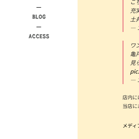
こ
充
BLOG
土
— 
ACCESS
ワ
亀
見
pic
— 
店内に
当店に
メディ