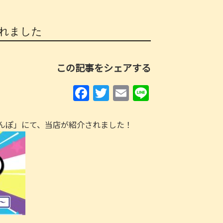
れました
この記事をシェアする
F
T
E
Li
a
w
m
n
c
itt
ai
e
んぽ」にて、当店が紹介されました！
e
er
l
b
o
o
k