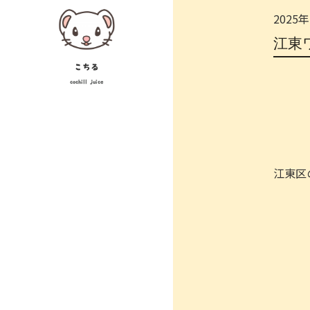
Skip
2025
to
江東
content
こちる
cochill juice
江東区