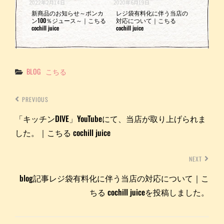
2022年2月14日
2020年6月19日
新商品のお知らせ～ポンカ
レジ袋有料化に伴う当店の
ン100％ジュース～｜こちる
対応について｜こちる
cochill juice
cochill juice
Categories
BLOG
こちる
PREVIOUS
「キッチンDIVE」YouTubeにて、当店が取り上げられま
した。｜こちる cochill juice
NEXT
blog記事レジ袋有料化に伴う当店の対応について｜こ
ちる cochill juiceを投稿しました。