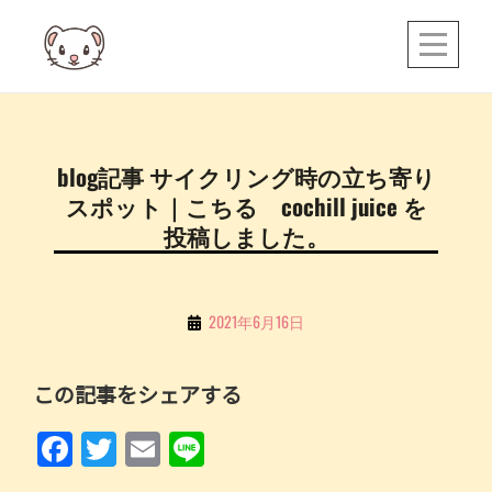
Skip
to
content
投
blog記事 サイクリング時の立ち寄り
稿
スポット｜こちる cochill juice を
ナ
投稿しました。
ビ
ゲ
By
2021年6月16日
ー
こ
シ
ち
この記事をシェアする
ョ
る
ン
F
T
E
Li
a
w
m
n