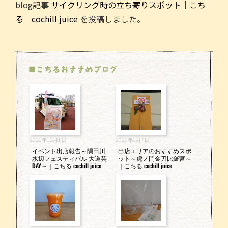
blog記事
サイクリング時の立ち寄りスポット｜こち
c
itt
ai
e
る cochill juice
を投稿しました。
e
er
l
b
o
■こちるおすすめブログ
o
k
2020年12月1日
2020年1月7日
イベント出店報告～隅田川
出店エリアのおすすめスポ
水辺フェスティバル 大道芸
ット～虎ノ門金刀比羅宮～
DAY～｜こちる cochill juice
｜こちる cochill juice