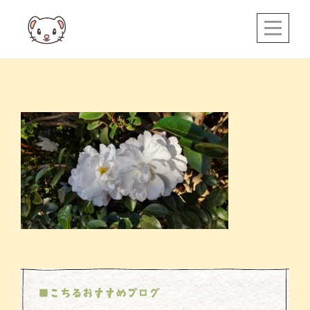
Skip
to
content
投
稿
ナ
ビ
ゲ
ー
シ
ョ
ン
■こちるおすすめブログ