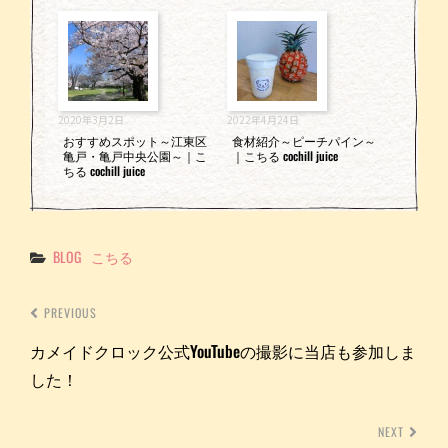
2020年3月2日
2022年4月24日
おすすめスポット～江東区
食材紹介～ピーチパイン～
亀戸・亀戸中央公園～｜こ
｜こちる cochill juice
ちる cochill juice
Categories
BLOG
こちる
PREVIOUS
カメイドクロック公式YouTubeの撮影に当店も参加しま
した！
NEXT