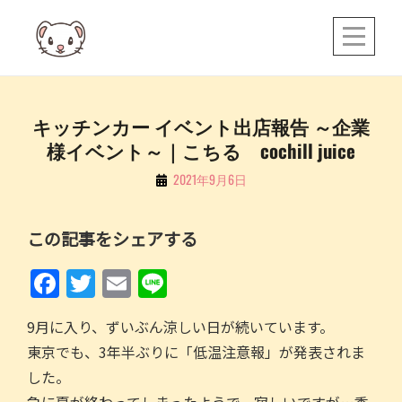
Skip
to
content
投
キッチンカー イベント出店報告 ～企業
様イベント～｜こちる cochill juice
稿
ナ
By
2021年9月6日
こ
ビ
ち
ゲ
この記事をシェアする
る
ー
F
T
E
Li
シ
a
w
m
n
ョ
9月に入り、ずいぶん涼しい日が続いています。
c
itt
ai
e
ン
東京でも、3年半ぶりに「低温注意報」が発表されま
e
er
l
した。
b