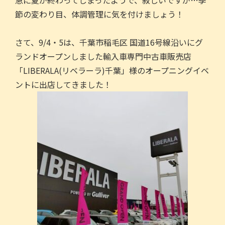
急に夏が終わってしまったようで、寂しいですが…季
o
節の変わり目、体調管理に気を付けましょう！
o
k
さて、9/4・5は、千葉市稲毛区 国道16号線沿いにグ
ランドオープンしました輸入車専門中古車販売店
「LIBERALA(リベラーラ)千葉」様のオープニングイベ
ントに出店してきました！