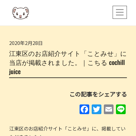
Skip
to
content
2020年2月28日
江東区のお店紹介サイト「ことみせ」に
当店が掲載されました。｜こちる cochill
juice
この記事をシェアする
F
T
E
Li
a
w
m
n
c
itt
ai
e
江東区のお店紹介サイト「ことみせ」に、掲載してい