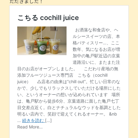
e
er
l
ただきました！
b
o
o
k