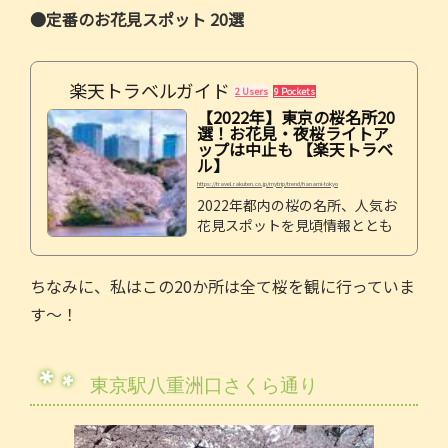
●定番のお花見スポット 20選
楽天トラベルガイド
2 Users
9 Pockets
【2022年】東京の桜名所20
選！お花見・夜桜ライトア
ップは中止も 【楽天トラベ
ル】
https://travel.rakuten.co.jp/mytrip/trend/hanami-tokyo
2022年都内の桜の名所、人気お
花見スポットを見頃情報ととも
に一挙ご紹介。目黒川や六義
園、東京ミッドタウンなどライ
ちなみに、私はこの20か所は全て桜を観に行っていま
トアップが美しい東京の夜桜観
賞イベント（※2022年は中止
す～！
も）も必見！
東京駅八重洲口さくら通り