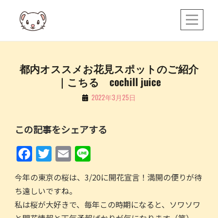
Skip
to
content
投
都内オススメお花見スポットのご紹介
｜こちる cochill juice
稿
ナ
By
2022年3月25日
こ
ビ
ち
ゲ
この記事をシェアする
る
ー
F
T
E
Li
シ
a
w
m
n
ョ
今年の東京の桜は、3/20に開花宣言！満開の便りが待
c
itt
ai
e
ン
ち遠しいですね。
e
er
l
私は桜が大好きで、毎年この時期になると、ソワソワ
b