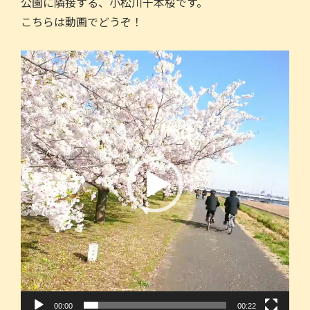
公園に隣接する、小松川千本桜です。
こちらは動画でどうぞ！
動
画
プ
レ
ー
ヤ
ー
00:00
00:22