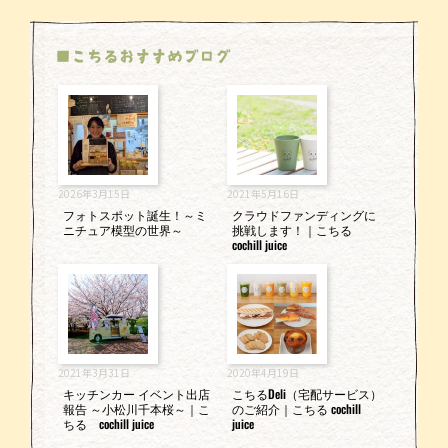
■こちるおすすめブログ
2026年3月15日
2021年5月16日
フォトスポット誕生！～ミ
クラウドファンディングに
ニチュア模型の世界～
挑戦します！｜こちる
cochill juice
2021年3月31日
2020年4月19日
キッチンカー イベント出店
こちるDeli（宅配サービス）
報告 ～小松川千本桜～｜こ
のご紹介｜こちる cochill
ちる cochill juice
juice