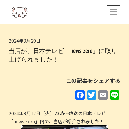
Skip
to
content
2024年9月20日
当店が、日本テレビ「news zero」に取り
上げられました！
この記事をシェアする
F
T
E
Li
a
w
m
n
c
itt
ai
e
2024年9月17日（火）23時～放送の日本テレビ
e
er
l
「news zoro」内で、当店が紹介されました！