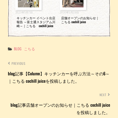
2023年5月7日
2020年1月19日
キッチンカー イベント出店
店舗オープンのお知らせ｜
報告 ～富士通スタジアム川
こちる cochill juice
崎～｜こちる cochill juice
Categories
BLOG
こちる
PREVIOUS
blog記事【Column】キッチンカーを呼ぶ方法～その6～
｜こちる cochill juiceを投稿しました。
NEXT
blog記事店舗オープンのお知らせ｜こちる cochill juice
を投稿しました。