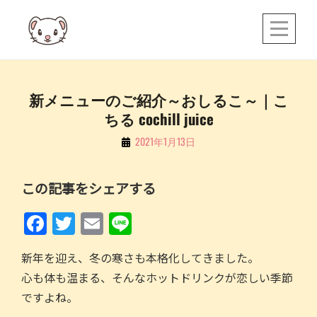
Skip
to
content
投
新メニューのご紹介～おしるこ～｜こ
ちる cochill juice
稿
ナ
By
2021年1月13日
こ
ビ
ち
ゲ
この記事をシェアする
る
ー
F
T
E
Li
シ
a
w
m
n
ョ
新年を迎え、冬の寒さも本格化してきました。
c
itt
ai
e
ン
心も体も温まる、そんなホットドリンクが恋しい季節
e
er
l
ですよね。
b