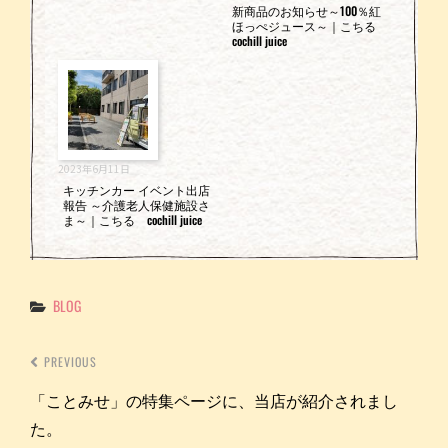
新商品のお知らせ～100％紅
ほっぺジュース～｜こちる
cochill juice
2023年6月11日
キッチンカー イベント出店
報告 ～介護老人保健施設さ
ま～｜こちる cochill juice
Categories
BLOG
PREVIOUS
「ことみせ」の特集ページに、当店が紹介されまし
た。