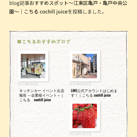
blog記事
おすすめスポット～江東区亀戸・亀戸中央公
c
itt
ai
e
園～｜こちる cochill juice
を投稿しました。
e
er
l
b
o
■こちるおすすめブログ
o
k
2021年9月6日
2021年1月24日
キッチンカー イベント出店
LINE公式アカウントはじめま
報告 ～企業様イベント～｜
す！｜こちる cochill juice
こちる cochill juice
2023年1月23日