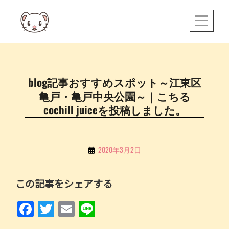
Skip
to
content
投
blog記事おすすめスポット～江東区
稿
亀戸・亀戸中央公園～｜こちる
ナ
cochill juiceを投稿しました。
ビ
ゲ
By
2020年3月2日
ー
こ
シ
ち
この記事をシェアする
ョ
る
ン
F
T
E
Li
a
w
m
n