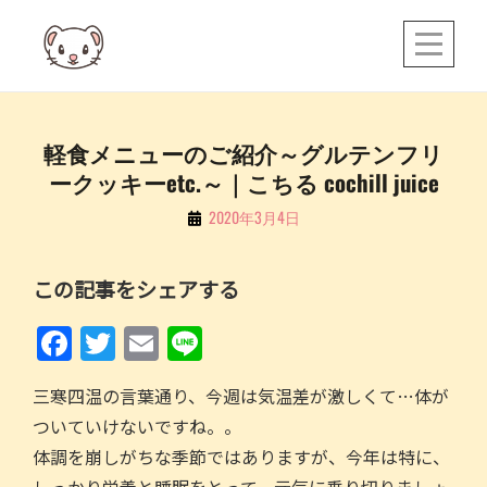
Skip
to
content
投
軽食メニューのご紹介～グルテンフリ
ークッキーetc.～｜こちる cochill juice
稿
ナ
By
2020年3月4日
こ
ビ
ち
ゲ
この記事をシェアする
る
ー
F
T
E
Li
シ
a
w
m
n
ョ
三寒四温の言葉通り、今週は気温差が激しくて…体が
c
itt
ai
e
ン
ついていけないですね。。
e
er
l
体調を崩しがちな季節ではありますが、今年は特に、
b