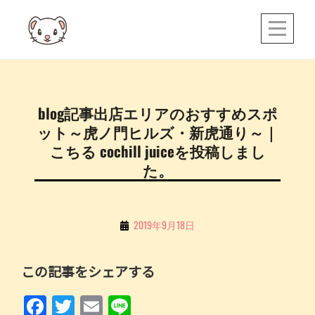
Skip
to
content
投
blog記事出店エリアのおすすめスポ
稿
ット～虎ノ門ヒルズ・新虎通り～｜
ナ
こちる cochill juiceを投稿しまし
ビ
た。
ゲ
ー
By
2019年9月18日
シ
こ
ョ
ち
この記事をシェアする
ン
る
F
T
E
Li