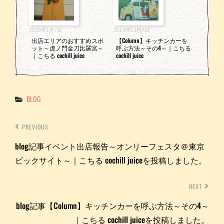
2020年1月7日
2019年12月7日
出店エリアのおすすめスポ
【Column】キッチンカーを
ット～虎ノ門金刀比羅宮～
呼ぶ方法～その4～｜こちる
｜こちる cochill juice
cochill juice
Categories
BLOG
PREVIOUS
blog記事イベント出店報告～オンリーフェスタ＠東京
ビックサイト～｜こちる cochill juiceを投稿しました。
NEXT
blog記事【Column】キッチンカーを呼ぶ方法～その4～
｜こちる cochill juiceを投稿しました。