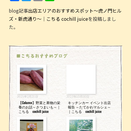
a
w
m
n
blog記事
出店エリアのおすすめスポット～虎ノ門ヒル
c
itt
ai
e
ズ・新虎通り～｜こちる cochill juice
を投稿しまし
e
er
l
た。
b
o
o
■こちるおすすめブログ
k
2025年2月21日
2023年10月30日
【Column】野菜と果物の栄
キッチンカー イベント出店
養のお話～さつまいも～｜
報告 ～たてかわマルシェ～
こちる cochill juice
｜こちる cochill juice