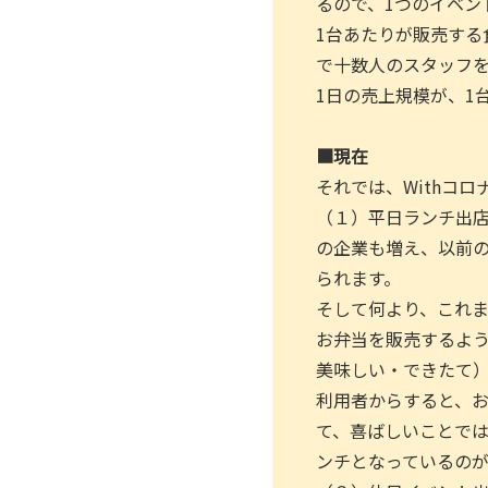
るので、1つのイベン
1台あたりが販売する
で十数人のスタッフ
1日の売上規模が、1
■現在
それでは、Withコ
（１）平日ランチ出
の企業も増え、以前
られます。
そして何より、これ
お弁当を販売するよ
美味しい・できたて
利用者からすると、
て、喜ばしいことで
ンチとなっているのが