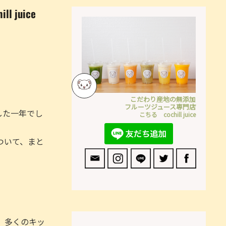
juice
こだわり産地の無添加
フルーツジュース専門店
した一年でし
こちる cochill juice
について、まと
、多くのキッ