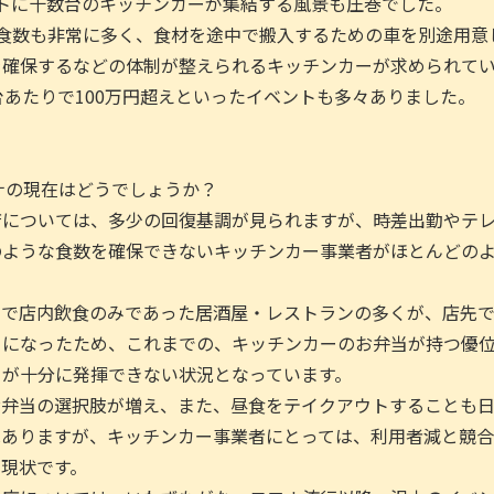
トに十数台のキッチンカーが集結する風景も圧巻でした。
食数も非常に多く、食材を途中で搬入するための車を別途用意
を確保するなどの体制が整えられるキッチンカーが求められて
台あたりで100万円超えといったイベントも多々ありました。
ロナの現在はどうでしょうか？
店については、多少の回復基調が見られますが、時差出勤やテ
のような食数を確保できないキッチンカー事業者がほとんどの
まで店内飲食のみであった居酒屋・レストランの多くが、店先
うになったため、これまでの、キッチンカーのお弁当が持つ優
）が十分に発揮できない状況となっています。
お弁当の選択肢が増え、また、昼食をテイクアウトすることも
はありますが、キッチンカー事業者にとっては、利用者減と競合
現状です。