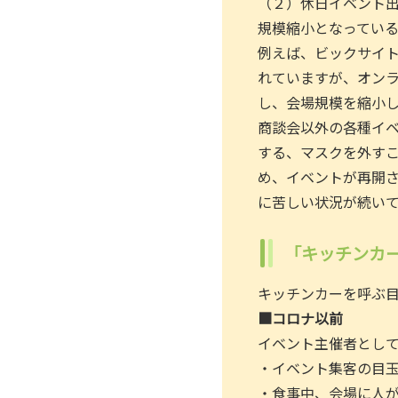
（２）休日イベント
規模縮小となってい
例えば、ビックサイ
れていますが、オン
し、会場規模を縮小
商談会以外の各種イ
する、マスクを外す
め、イベントが再開
に苦しい状況が続い
「キッチンカ
キッチンカーを呼ぶ
■コロナ以前
イベント主催者とし
・イベント集客の目
・食事中、会場に人