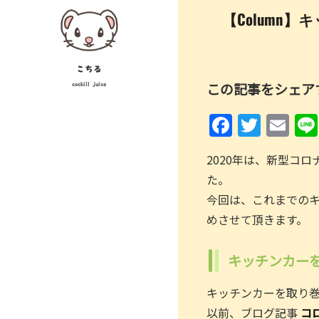
Skip
投
【Column】
to
稿
content
ナ
こちる
この記事をシェア
cochill juice
ビ
F
T
E
ゲ
a
w
m
ー
2020年は、新型コ
c
itt
ai
シ
た。
e
er
l
ョ
今回は、これまでのキ
b
めさせて頂きます。
ン
o
o
キッチンカー
k
キッチンカーを取り
以前、ブログ記事
コ