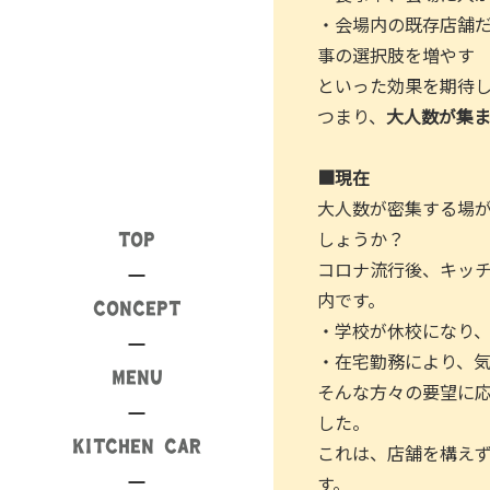
・会場内の既存店舗
事の選択肢を増やす
といった効果を期待
つまり、
大人数が集
■現在
大人数が密集する場
しょうか？
TOP
コロナ流行後、キッ
内です。
CONCEPT
・学校が休校になり
・在宅勤務により、
MENU
そんな方々の要望に
した。
KITCHEN CAR
これは、店舗を構え
す。