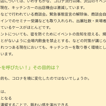
出店については、いわずもがな、コロナ流行以降、沢山のイベ
る現在、キッチンカーの出店機会は激減しています。
トなどで行われている商談会。緊急事態宣言の解除後、商談会
ラインでのセミナー受講なども取り入れられ、出展社数・来場
しているケースがほとんどです。
ベントについても、密を防ぐためにイベントの告知を控える、
ことがないように会場内飲食を禁止とする、などの対策が講じ
されつつある現在においても、キッチンカーを取り巻く環境と
ています。
ーを呼びたい！」その目的は？
目的も、コロナを境に変化したのではないでしょうか。
ては、
玉となる
が滞留することで、賑わい感を演出できる