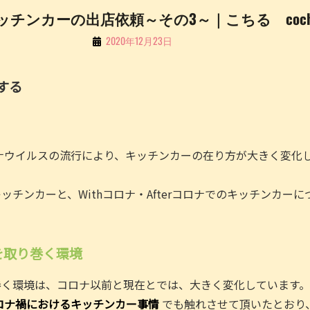
キッチンカーの出店依頼～その3～｜こちる cochill 
By
2020年12月23日
こ
ち
する
る
Li
n
ロナウイルスの流行により、キッチンカーの在り方が大きく変化
e
ッチンカーと、Withコロナ・Afterコロナでのキッチンカー
を取り巻く環境
巻く環境は、コロナ以前と現在とでは、大きく変化しています。
ロナ禍におけるキッチンカー事情
でも触れさせて頂いたとおり