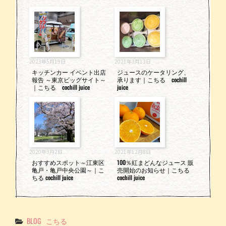
2023年5月19日
2021年3月13日
キッチンカー イベント出店
ジュースのケータリング、
報告 ～東京ビッグサイト～
承ります｜こちる cochill
｜こちる cochill juice
juice
2020年3月2日
2021年12月8日
おすすめスポット～江東区
100％紅まどんなジュース 販
亀戸・亀戸中央公園～｜こ
売開始のお知らせ｜こちる
ちる cochill juice
cochill juice
Categories
BLOG
こちる