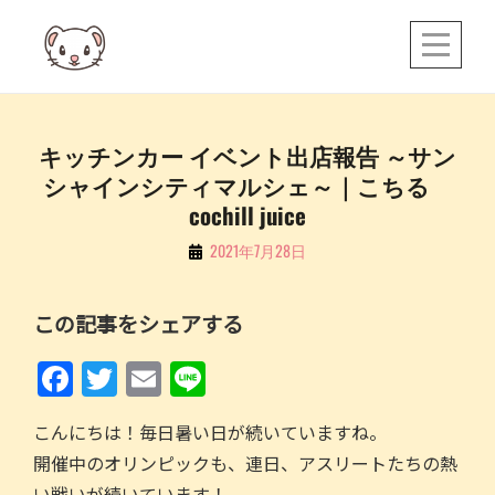
Skip
to
content
投
キッチンカー イベント出店報告 ～サン
シャインシティマルシェ～｜こちる
稿
cochill juice
ナ
By
2021年7月28日
ビ
こ
ゲ
ち
この記事をシェアする
ー
る
シ
F
T
E
Li
ョ
a
w
m
n
ン
こんにちは！毎日暑い日が続いていますね。
c
itt
ai
e
開催中のオリンピックも、連日、アスリートたちの熱
e
er
l
い戦いが続いています！