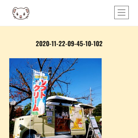
Skip
to
content
投
2020-11-22-09-45-10-102
稿
ナ
ビ
ゲ
ー
シ
ョ
ン