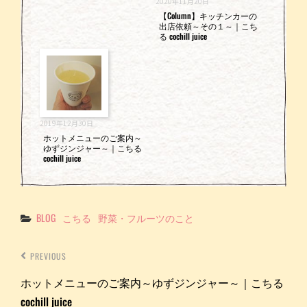
2020年11月20日
【Column】キッチンカーの
出店依頼～その１～｜こち
る cochill juice
2019年12月30日
ホットメニューのご案内～
ゆずジンジャー～｜こちる
cochill juice
Categories
BLOG
こちる
野菜・フルーツのこと
PREVIOUS
ホットメニューのご案内～ゆずジンジャー～｜こちる
cochill juice