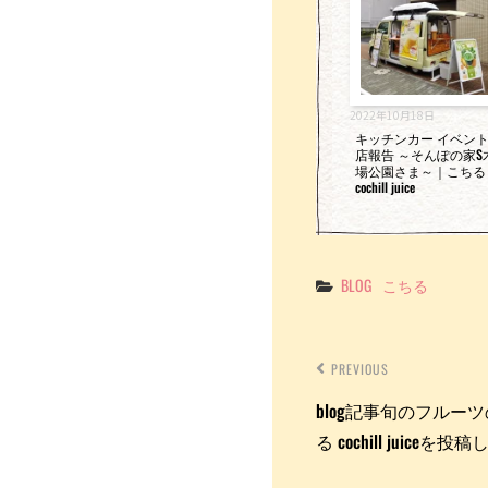
2022年10月18日
キッチンカー イベン
店報告 ～そんぽの家S
場公園さま～｜こち
cochill juice
Categories
BLOG
こちる
PREVIOUS
blog記事旬のフル
る cochill juiceを