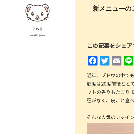
Skip
投
新メニューの
to
稿
content
ナ
こちる
cochill juice
ビ
この記事をシェア
ゲ
F
T
E
ー
a
w
m
シ
近年、ブドウの中で
c
itt
ai
糖度は20度前後とと
ョ
e
er
l
ットの香りもたまり
ン
b
種がなく、皮ごと食
o
o
そんな人気のシャイン
k