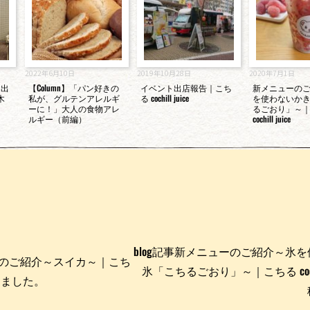
2022年6月10日
2019年10月28日
2020年7月1日
ト出
【Column】「パン好きの
イベント出店報告｜こち
新メニューの
木
私が、グルテンアレルギ
る cochill juice
を使わないか
る
ーに！」大人の食物アレ
るごおり」～
ルギー（前編）
cochill juice
blog記事新メニューのご紹介～氷
ーツのご紹介～スイカ～｜こち
氷「こちるごおり」～｜こちる cochil
投稿しました。