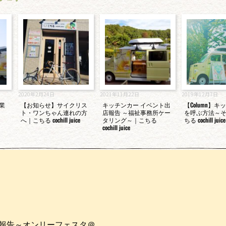
2020年2月24日
2021年11月22日
2019年12月7日
業
【お知らせ】サイクリス
キッチンカー イベント出
【Column】
ト・ワンちゃん連れの方
店報告 ～福祉事務所ケー
を呼ぶ方法～そ
へ｜こちる cochill juice
タリング～｜こちる
ちる cochill juice
cochill juice
出店報告～オンリーフェスタ＠