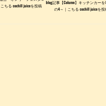
blog記事【Column】キッチンカ
cochill juiceを投稿
の4～｜こちる cochill juic