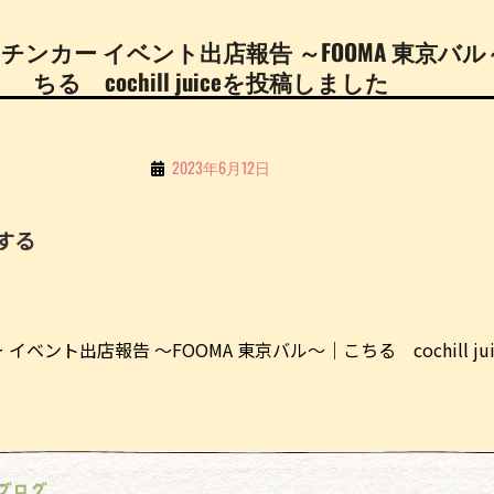
ッチンカー イベント出店報告 ～FOOMA 東京バ
ちる cochill juiceを投稿しました
By
2023年6月12日
こ
ち
する
る
Li
n
イベント出店報告 ～FOOMA 東京バル～｜こちる cochill jui
e
ブログ