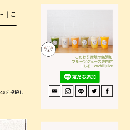
ル～｜こ
こだわり産地の無添加
フルーツジュース専門店
こちる cochill juice
ce
を投稿し