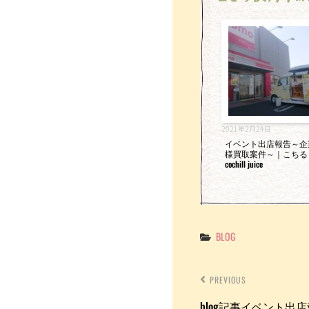
o
k
2021年2月24日
イベント出店報告～企
様買取案件～｜こちる
cochill juice
Categories
BLOG
PREVIOUS
blog記事イベント