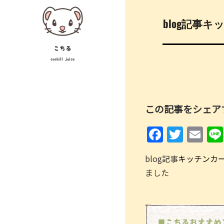
Skip
投
to
blog記事キ
稿
content
ナ
こちる
cochill juice
ビ
ゲ
ー
この記事をシェア
シ
F
T
E
ョ
a
w
m
ン
blog記事
キッチンカー 
c
itt
ai
ました
e
er
l
b
o
■こちるおすすめ