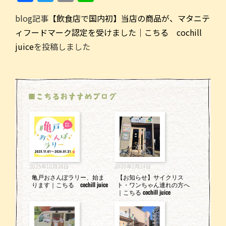
a
w
m
n
blog記事
【飲食店で国内初】当店の商品が、マタニテ
c
itt
ai
e
ィフードマーク認定を受けました｜こちる cochill
e
er
l
juice
を投稿しました
b
o
o
■こちるおすすめブログ
k
2025年10月28日
2020年2月24日
亀戸おさんぽラリー、始ま
【お知らせ】サイクリス
ります｜こちる cochill juice
ト・ワンちゃん連れの方へ
｜こちる cochill juice