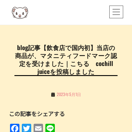
Skip
to
content
投
blog記事【飲食店で国内初】当店の
稿
商品が、マタニティフードマーク認
ナ
定を受けました｜こちる cochill
ビ
juiceを投稿しました
ゲ
ー
By
2023年5月1日
シ
こ
ョ
ち
この記事をシェアする
ン
る
F
T
E
Li