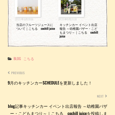
2021年6月28日
2025年9月21日
当店のフルーツジュースに
キッチンカー イベント出店
ついて｜こちる cochill juice
報告 ～幼稚園バザー・こど
もまつり～｜こちる cochill
juice
Categories
BLOG
こちる
PREVIOUS
9月のキッチンカーSCHEDULEを更新しました！
NEXT
blog記事キッチンカー イベント出店報告 ～幼稚園バザ
ー・こどもまつり～｜こちる cochill juiceを投稿しま