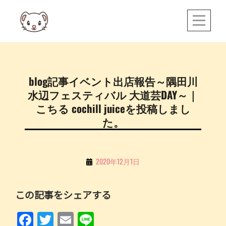
Skip
to
content
投
blog記事イベント出店報告～隅田川
稿
水辺フェスティバル 大道芸DAY～｜
ナ
こちる cochill juiceを投稿しまし
ビ
た。
ゲ
ー
By
2020年12月1日
シ
こ
ョ
ち
この記事をシェアする
ン
る
F
T
E
Li