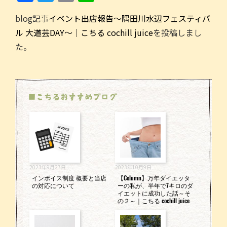
a
w
m
n
blog記事
イベント出店報告～隅田川水辺フェスティバ
c
itt
ai
e
ル 大道芸DAY～｜こちる cochill juice
を投稿しまし
e
er
l
た。
b
o
o
■こちるおすすめブログ
k
2023年9月27日
2023年10月9日
インボイス制度 概要と当店
【Column】万年ダイエッタ
の対応について
ーの私が、半年で7キロのダ
イエットに成功した話～そ
の２～｜こちる cochill juice