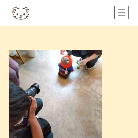
Skip
to
content
投
稿
ナ
ビ
ゲ
ー
シ
ョ
ン