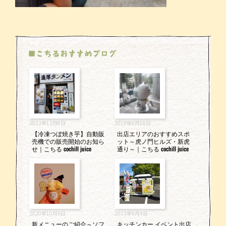
■こちるおすすめブログ
2023年12月8日
2019年9月18日
【冷凍つぼ焼き芋】自動販
出店エリアのおすすめスポ
売機での販売開始のお知ら
ット～虎ノ門ヒルズ・新虎
せ｜こちる cochill juice
通り～｜こちる cochill juice
2020年10月6日
2023年9月4日
新メニューのご紹介～ソフ
キッチンカー イベント出店