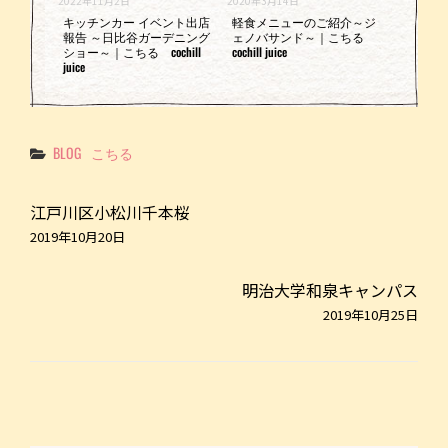
2022年11月2日
2020年3月14日
キッチンカー イベント出店
軽食メニューのご紹介～ジ
報告 ～日比谷ガーデニング
ェノバサンド～｜こちる
ショー～｜こちる cochill
cochill juice
juice
Categories
BLOG
こちる
江戸川区小松川千本桜
2019年10月20日
明治大学和泉キャンパス
2019年10月25日