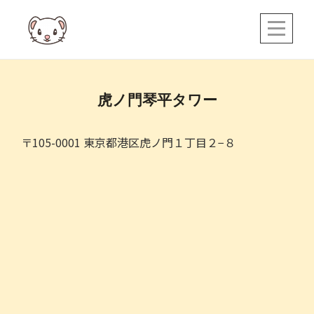
Skip
to
content
投
虎ノ門琴平タワー
稿
ナ
〒105-0001 東京都港区虎ノ門１丁目２−８
ビ
ゲ
ー
シ
ョ
ン