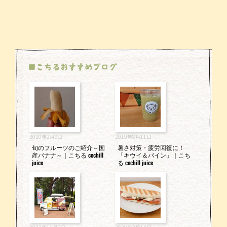
■こちるおすすめブログ
2020年2月9日
2019年8月11日
旬のフルーツのご紹介～国
暑さ対策・疲労回復に！
産バナナ～｜こちる cochill
「キウイ＆パイン」｜こち
juice
る cochill juice