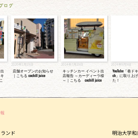
ブログ
2020年1月19日
2024年7月29日
2024年9月9日
ト出
店舗オープンのお知らせ
キッチンカー イベント出
YouTube「巷
エキ
｜こちる cochill juice
店報告 ～カーディーラ様
ch」に取り上
｜こ
～｜こちる cochill juice
た！
情報
ーランド
明治大学和