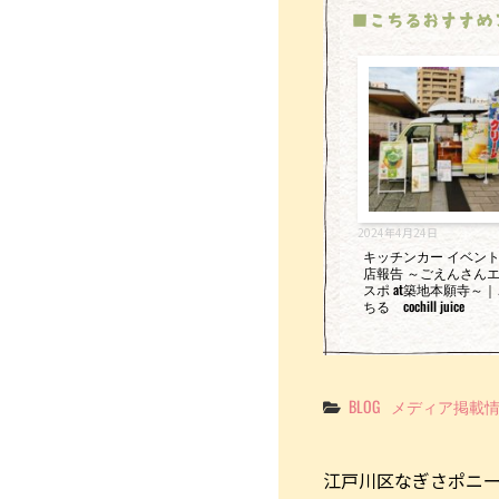
■こちるおすすめ
2024年4月24日
キッチンカー イベン
店報告 ～ごえんさん
スポ at築地本願寺～
ちる cochill juice
Categories
BLOG
メディア掲載
江戸川区なぎさポニ