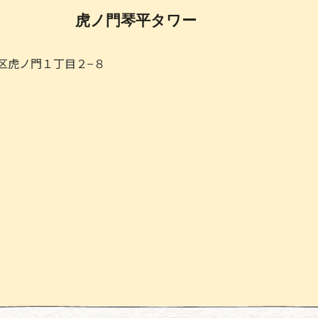
虎ノ門琴平タワー
都港区虎ノ門１丁目２−８