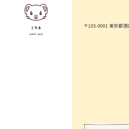
Skip
投
to
稿
content
〒105-0001 東京
ナ
こちる
cochill juice
ビ
ゲ
ー
シ
ョ
ン