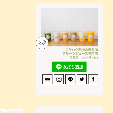
こだわり産地の無添加
フルーツジュース専門店
こちる cochill juice