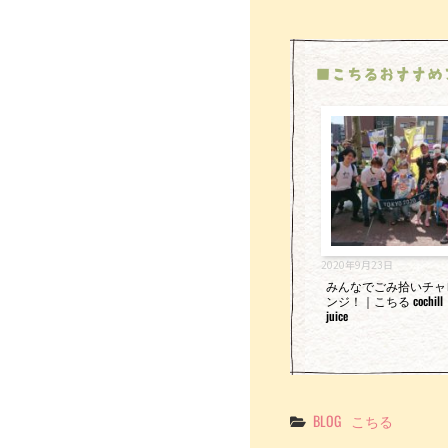
■こちるおすすめ
2020年9月23日
みんなでごみ拾いチャ
ンジ！｜こちる cochill
juice
Categories
BLOG
こちる