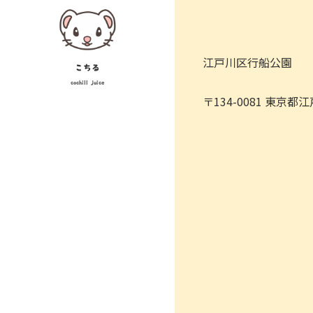
Skip
to
content
江戸川区行船公園
こちる
cochill juice
〒134-0081 東京