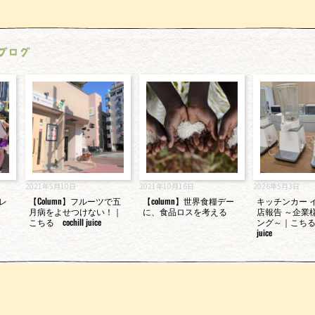
ブログ
2021年5月10日
2021年10月16日
2026年5月3日
レ
【Column】フルーツで五
【column】世界食糧デー
キッチンカー 
月病をよせつけない！｜
に、食品ロスを考える
店報告 ～企業
こちる cochill juice
ング～｜こちる c
juice