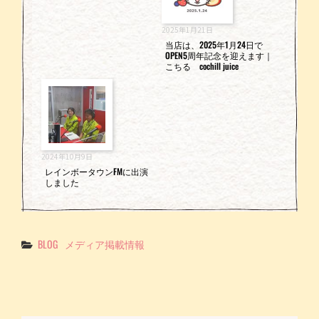
2025年1月21日
当店は、2025年1月24日で
OPEN5周年記念を迎えます｜
こちる cochill juice
2024年10月9日
レインボータウンFMに出演
しました
Categories
BLOG
メディア掲載情報