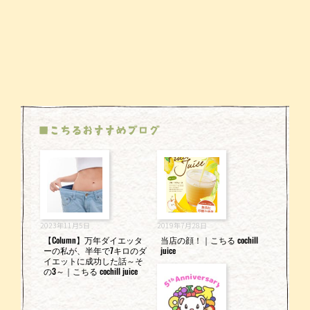
■こちるおすすめブログ
2023年11月5日
2019年7月28日
【Column】万年ダイエッタ
当店の顔！｜こちる cochill
ーの私が、半年で7キロのダ
juice
イエットに成功した話～そ
の3～｜こちる cochill juice