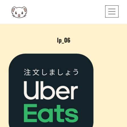
Skip
to
content
投
lp_06
稿
ナ
ビ
ゲ
ー
シ
ョ
ン