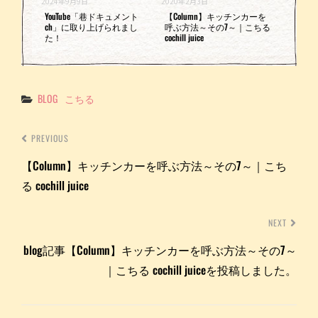
2024年9月9日
2020年2月3日
YouTube「巷ドキュメント
【Column】キッチンカーを
ch」に取り上げられまし
呼ぶ方法～その7～｜こちる
た！
cochill juice
Categories
BLOG
こちる
PREVIOUS
【Column】キッチンカーを呼ぶ方法～その7～｜こち
る cochill juice
NEXT
blog記事【Column】キッチンカーを呼ぶ方法～その7～
｜こちる cochill juiceを投稿しました。