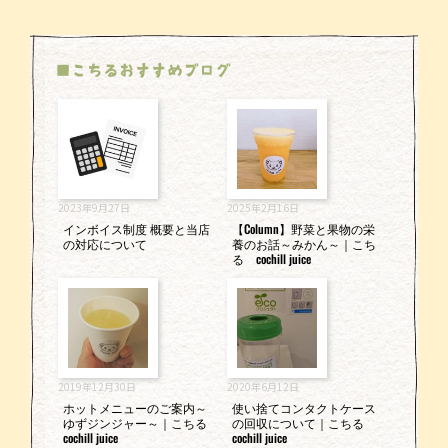
■こちるおすすめブログ
2023年9月27日
2025年2月16日
インボイス制度 概要と当店
【Column】野菜と果物の栄
の対応について
養のお話～みかん～｜こち
る cochill juice
2019年12月30日
2020年6月12日
ホットメニューのご案内～
使い捨てコンタクトケース
ゆずジンジャー～｜こちる
の回収について｜こちる
cochill juice
cochill juice