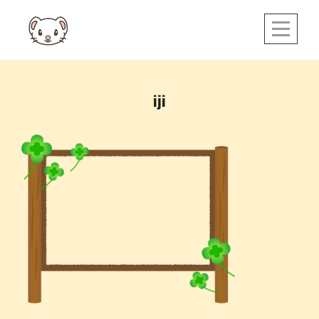
Skip
to
content
投
iji
稿
ナ
ビ
ゲ
ー
シ
ョ
ン