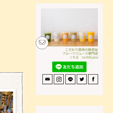
こだわり産地の無添加
フルーツジュース専門店
こちる cochill juice