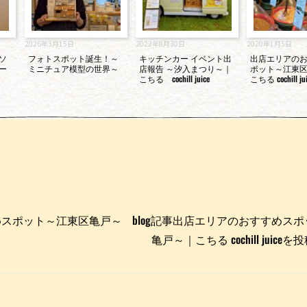
2026年3月15日
2022年8月30日
2020年1月5日
ソ
フォトスポット誕生！～
キッチンカー イベント出
出店エリアの
ー
ミニチュア模型の世界～
店報告 ～汐入まつり～｜
ポット～江東
こちる cochill juice
こちる cochill jui
めスポット～江東区亀戸～
blog記事出店エリアのおすすめス
亀戸～｜こちる cochill juic