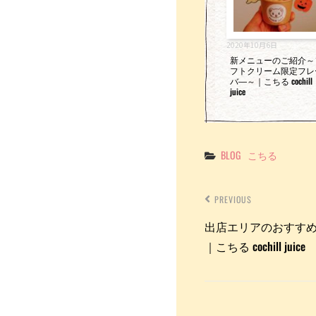
2020年10月6日
新メニューのご紹介～
フトクリーム限定フレ
バ―～｜こちる cochill
juice
Categories
BLOG
こちる
PREVIOUS
出店エリアのおすす
｜こちる cochill juice