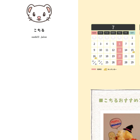
Skip
投
to
稿
content
ナ
こちる
cochill juice
ビ
ゲ
ー
シ
ョ
ン
■こちるおすすめ