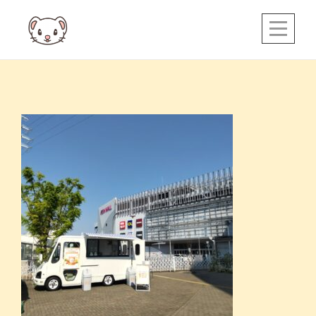
Skip
to
content
投
稿
ナ
ビ
ゲ
ー
シ
ョ
ン