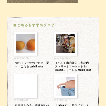
■こちるおすすめブログ
2020年9月7日
2019年12月9日
旬のフルーツのご紹介～梨
イベント出店報告～丸の内
～｜こちる cochill juice
ストリートマーケット by
Creema～｜こちる cochill juice
2025年4月8日
2023年11月5日
江東区ふるさと納税返礼品
【Column】万年ダイエッタ